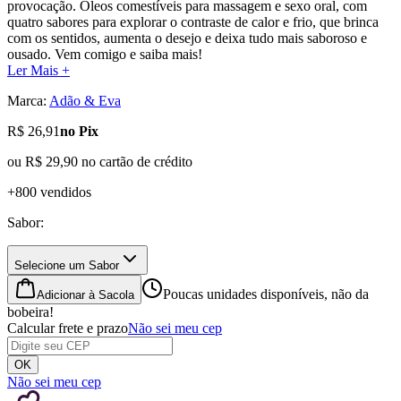
provocação. Óleos comestíveis para massagem e sexo oral, com
quatro sabores para explorar o contraste de calor e frio, que brinca
com os sentidos, aumenta o desejo e deixa tudo mais saboroso e
ousado. Vem comigo e saiba mais!
Ler Mais +
Marca:
Adão & Eva
R$ 26,91
no Pix
ou
R$ 29,90
no cartão de crédito
+800 vendidos
Sabor
:
Selecione um Sabor
Poucas unidades disponíveis, não da
Adicionar à Sacola
bobeira!
Calcular frete e prazo
Não sei meu cep
OK
Não sei meu cep