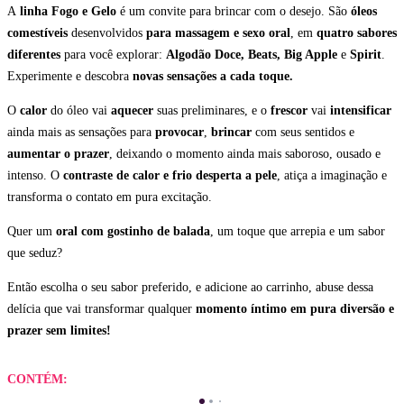
A
linha Fogo e Gelo
é um convite para brincar com o desejo. São
óleos
comestíveis
desenvolvidos
para massagem e sexo oral
, em
quatro sabores
diferentes
para você explorar:
Algodão Doce, Beats, Big Apple
e
Spirit
.
Experimente e descobra
novas sensações a cada toque.
O
calor
do óleo vai
aquecer
suas preliminares, e o
frescor
vai
intensificar
ainda mais as sensações para
provocar
,
brincar
com seus sentidos e
aumentar o prazer
, deixando o momento ainda mais saboroso, ousado e
intenso. O
contraste de calor e frio desperta a pele
, atiça a imaginação e
transforma o contato em pura excitação.
Quer um
oral com gostinho de balada
, um toque que arrepia e um sabor
que seduz?
Então escolha o seu sabor preferido, e adicione ao carrinho, abuse dessa
delícia que vai transformar qualquer
momento íntimo em pura diversão e
prazer sem limites!
CONTÉM: