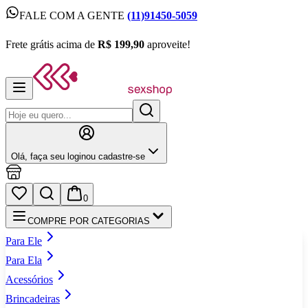
FALE COM A GENTE
(11)91450-5059
FALE COM A GENTE
(11)91450-5059
Frete grátis acima de
R$ 199,90
aproveite!
Frete grátis acima de
R$ 199,90
aproveite!
Olá,
faça seu login
ou cadastre‑se
0
COMPRE POR CATEGORIAS
Para Ele
Para Ela
Acessórios
Brincadeiras