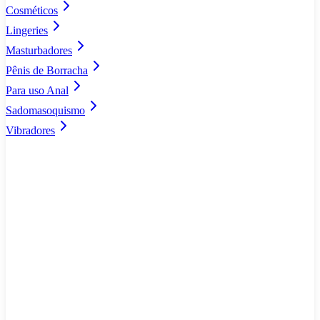
Cosméticos
Lingeries
Masturbadores
Pênis de Borracha
Para uso Anal
Sadomasoquismo
Vibradores