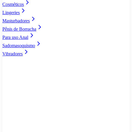
Cosméticos
Lingeries
Masturbadores
Pênis de Borracha
Para uso Anal
Sadomasoquismo
Vibradores