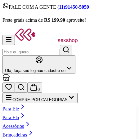
FALE COM A GENTE
(11)91450-5059
FALE COM A GENTE
(11)91450-5059
Frete grátis acima de
R$ 199,90
aproveite!
Frete grátis acima de
R$ 199,90
aproveite!
Olá,
faça seu login
ou cadastre‑se
0
COMPRE POR CATEGORIAS
Para Ele
Para Ela
Acessórios
Brincadeiras