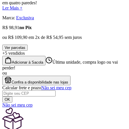
em quatro paredes!
Ler Mais +
Marca:
Exclusiva
R$ 98,91
no Pix
ou
R$ 109,90
em
2
x de
R$ 54,95
sem juros
Ver parcelas
+5 vendidos
Última unidade, compra logo ou vai
Adicionar à Sacola
perder!
ou
Confira a disponibilidade nas lojas
Calcular frete e prazo
Não sei meu cep
OK
Não sei meu cep