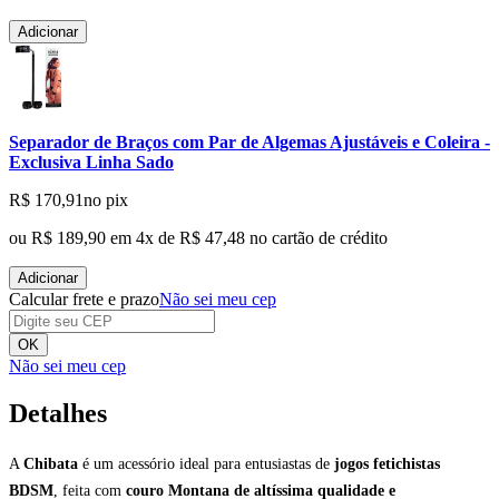
Adicionar
Separador de Braços com Par de Algemas Ajustáveis e Coleira -
Exclusiva Linha Sado
R$ 170,91
no pix
ou
R$ 189,90
em
4
x de
R$ 47,48
no cartão de crédito
Adicionar
Calcular frete e prazo
Não sei meu cep
OK
Não sei meu cep
Detalhes
A
Chibata
é um acessório ideal para entusiastas de
jogos fetichistas
BDSM
, feita com
couro Montana de altíssima qualidade e