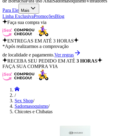
de Borracha
Para uso Anal
Sadomasoquismo
Vibradores
Para Ele
Mais
Linha Exclusiva
Promoções
Blog
Faça sua compra via
ENTREGAS EM ATÉ 3 HORAS
*Após realizarmos a comprovação
de localidade e pagamento.
Ver regras
RECEBA SEU PEDIDO EM ATÉ
3 HORAS
FAÇA SUA COMPRA VIA
/
Sex Shop
/
Sadomasoquismo
/
Chicotes e Chibatas