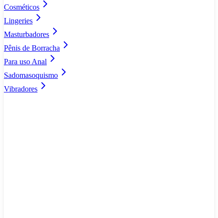
Cosméticos
Lingeries
Masturbadores
Pênis de Borracha
Para uso Anal
Sadomasoquismo
Vibradores