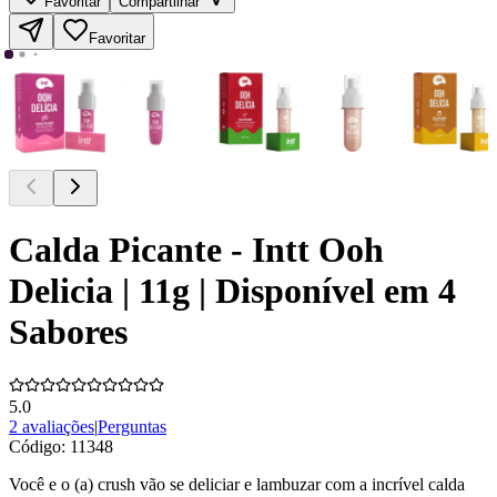
Favoritar
Compartilhar
Favoritar
Calda Picante - Intt Ooh
Delicia | 11g | Disponível em 4
Sabores
5.0
2 avaliações
|
Perguntas
Código:
11348
Você e o (a) crush vão se deliciar e lambuzar com a incrível calda