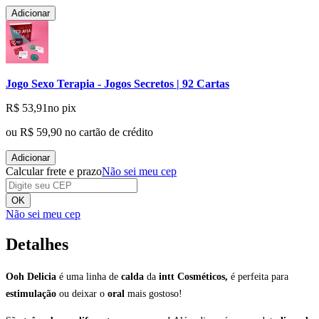
Adicionar
Jogo Sexo Terapia - Jogos Secretos | 92 Cartas
R$ 53,91
no pix
ou
R$ 59,90
no cartão de crédito
Adicionar
Calcular frete e prazo
Não sei meu cep
OK
Não sei meu cep
Detalhes
Ooh Delicia
é uma linha de
calda
da
intt Cosméticos,
é perfeita para
estimulação
ou deixar o
oral
mais gostoso!