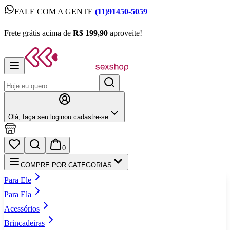
FALE COM A GENTE
(11)91450-5059
FALE COM A GENTE
(11)91450-5059
Frete grátis acima de
R$ 199,90
aproveite!
Frete grátis acima de
R$ 199,90
aproveite!
Olá,
faça seu login
ou cadastre‑se
0
COMPRE POR CATEGORIAS
Para Ele
Para Ela
Acessórios
Brincadeiras