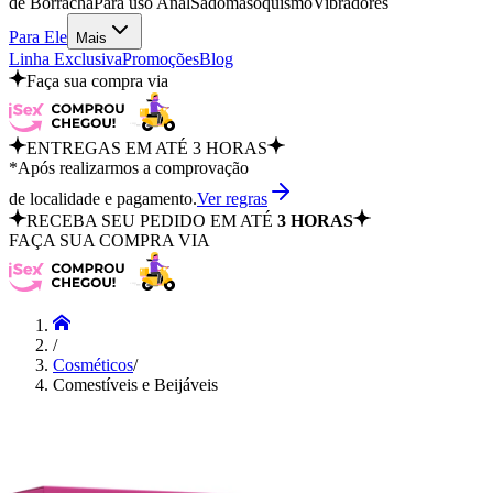
de Borracha
Para uso Anal
Sadomasoquismo
Vibradores
Para Ele
Mais
Linha Exclusiva
Promoções
Blog
Faça sua compra via
ENTREGAS EM ATÉ 3 HORAS
*Após realizarmos a comprovação
de localidade e pagamento.
Ver regras
RECEBA SEU PEDIDO EM ATÉ
3 HORAS
FAÇA SUA COMPRA VIA
/
Cosméticos
/
Comestíveis e Beijáveis