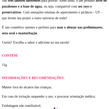
São
três sabores diferentes
para provar! Além disso, é um produto
livre de
parabenos e à base de água
, ou seja, compatível com
sex toys e
preservativos
. Com sensações intensas de aquecimento e picância - UI! -
que levem seu prazer a outro universo de tesão!
É um cosmético unissex e perfeito para
usar e abusar nas preliminares,
sexo oral e masturbação
.
Curtiu? Escolha o sabor e adicione na sua sacola!
CONTÉM:
11g.
INFORMAÇÕES E RECOMENDAÇÕES:
Manter fora do alcance das crianças;
Em caso de irritação suspender o uso, e procurar orientação médica;
Embalagem não reutilizável;