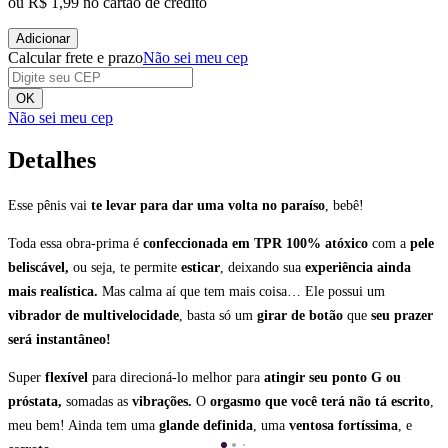
ou
R$ 1,99
no cartão de crédito
Adicionar
Calcular frete e prazo
Não sei meu cep
OK
Não sei meu cep
Detalhes
Esse pênis vai
te levar para dar uma volta no paraíso
, bebê!
Toda essa obra-prima é
confeccionada em TPR 100% atóxico
com a
pele
beliscável,
ou seja, te permite
esticar
, deixando sua
experiência ainda
mais realística.
Mas calma aí que tem mais coisa… Ele possui um
vibrador de multivelocidade
, basta só um
girar de botão
que
seu prazer
será instantâneo!
Super
flexível
para direcioná-lo melhor para
atingir seu ponto G ou
próstata,
somadas as
vibrações.
O
orgasmo que você terá não tá escrito
,
meu bem! Ainda tem uma
glande definida
, uma
ventosa fortíssima
, e