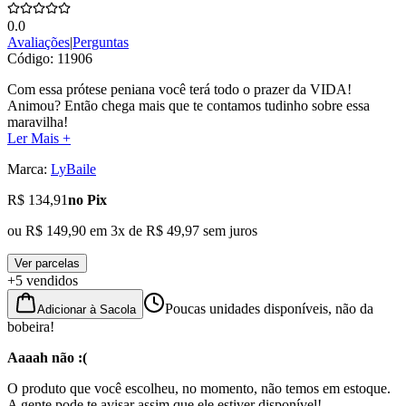
0.0
Avaliações
|
Perguntas
Código:
11906
Com essa prótese peniana você terá todo o prazer da VIDA!
Animou? Então chega mais que te contamos tudinho sobre essa
maravilha!
Ler Mais +
Marca:
LyBaile
R$ 134,91
no Pix
ou
R$ 149,90
em
3
x de
R$ 49,97
sem juros
Ver parcelas
+5 vendidos
Poucas unidades disponíveis, não da
Adicionar à Sacola
bobeira!
Aaaah não :(
O produto que você escolheu, no momento, não temos em estoque.
A gente pode te avisar assim que ele estiver disponível!