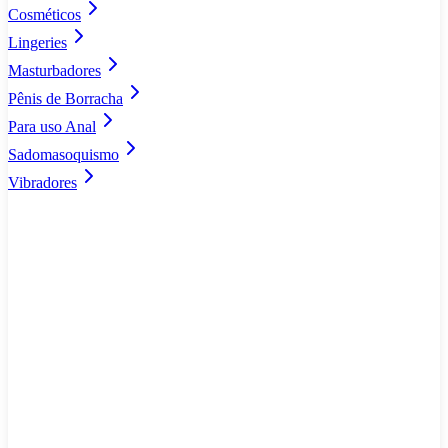
Cosméticos
Lingeries
Masturbadores
Pênis de Borracha
Para uso Anal
Sadomasoquismo
Vibradores