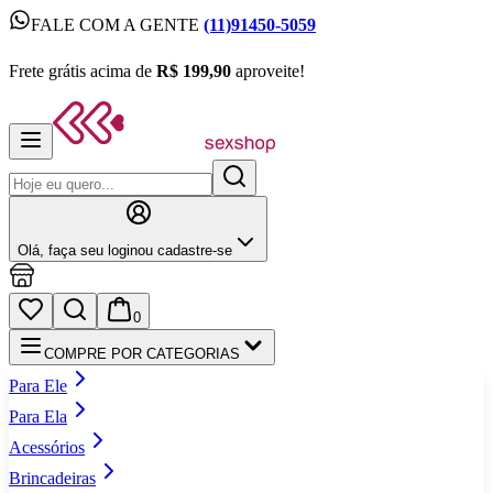
FALE COM A GENTE
(11)91450-5059
FALE COM A GENTE
(11)91450-5059
Frete grátis acima de
R$ 199,90
aproveite!
Frete grátis acima de
R$ 199,90
aproveite!
Olá,
faça seu login
ou cadastre‑se
0
COMPRE POR CATEGORIAS
Para Ele
Para Ela
Acessórios
Brincadeiras