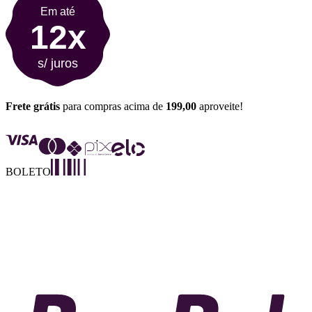
Em até
12x
s/ juros
Frete grátis
para compras acima de
199,00
aproveite!
BOLETO