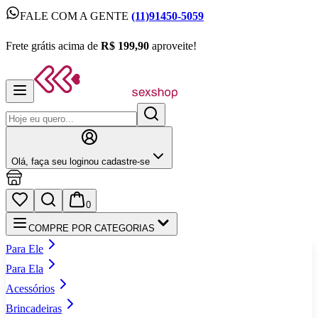
FALE COM A GENTE
(11)91450-5059
FALE COM A GENTE
(11)91450-5059
Frete grátis acima de
R$ 199,90
aproveite!
Frete grátis acima de
R$ 199,90
aproveite!
Olá,
faça seu login
ou cadastre‑se
0
COMPRE POR CATEGORIAS
Para Ele
Para Ela
Acessórios
Brincadeiras