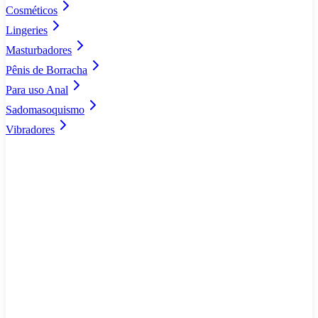
Cosméticos
Lingeries
Masturbadores
Pênis de Borracha
Para uso Anal
Sadomasoquismo
Vibradores