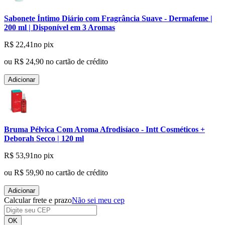
Sabonete Íntimo Diário com Fragrância Suave - Dermafeme |
200 ml | Disponível em 3 Aromas
R$ 22,41
no pix
ou
R$ 24,90
no cartão de crédito
Adicionar
Bruma Pélvica Com Aroma Afrodisíaco - Intt Cosméticos +
Deborah Secco | 120 ml
R$ 53,91
no pix
ou
R$ 59,90
no cartão de crédito
Adicionar
Calcular frete e prazo
Não sei meu cep
OK