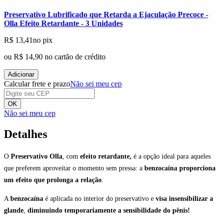
Preservativo Lubrificado que Retarda a Ejaculação Precoce -
Olla Efeito Retardante - 3 Unidades
R$ 13,41
no pix
ou
R$ 14,90
no cartão de crédito
Adicionar
Calcular frete e prazo
Não sei meu cep
OK
Não sei meu cep
Detalhes
O
Preservativo Olla
, com
efeito retardante,
é a opção ideal para aqueles
que preferem aproveitar o momento sem pressa: a
benzocaína proporciona
um efeito que prolonga a relação
.
A
benzocaína
é aplicada no interior do preservativo e
visa insensibilizar a
glande
,
diminuindo temporariamente a sensibilidade do pênis!