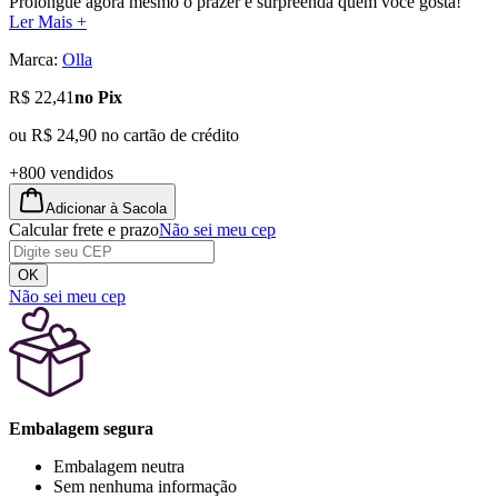
Prolongue agora mesmo o prazer e surpreenda quem você gosta!
Ler Mais +
Marca:
Olla
R$ 22,41
no Pix
ou
R$ 24,90
no cartão de crédito
+800 vendidos
Adicionar à Sacola
Calcular frete e prazo
Não sei meu cep
OK
Não sei meu cep
Embalagem segura
Embalagem neutra
Sem nenhuma informação