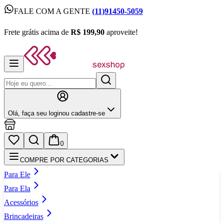
FALE COM A GENTE
(11)91450-5059
FALE COM A GENTE
(11)91450-5059
Frete grátis acima de
R$ 199,90
aproveite!
Frete grátis acima de
R$ 199,90
aproveite!
Olá,
faça seu login
ou cadastre‑se
0
COMPRE POR CATEGORIAS
Para Ele
Para Ela
Acessórios
Brincadeiras