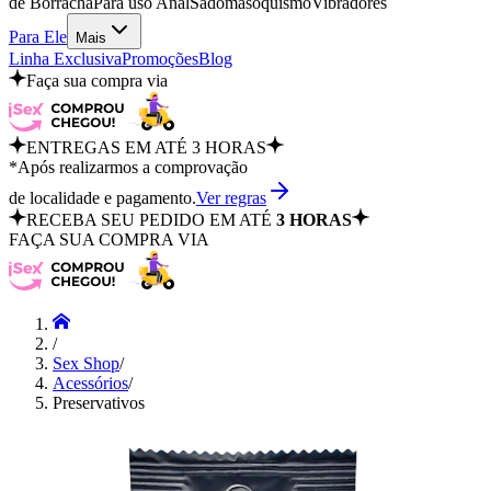
de Borracha
Para uso Anal
Sadomasoquismo
Vibradores
Para Ele
Mais
Linha Exclusiva
Promoções
Blog
Faça sua compra via
ENTREGAS EM ATÉ 3 HORAS
*Após realizarmos a comprovação
de localidade e pagamento.
Ver regras
RECEBA SEU PEDIDO EM ATÉ
3 HORAS
FAÇA SUA COMPRA VIA
/
Sex Shop
/
Acessórios
/
Preservativos