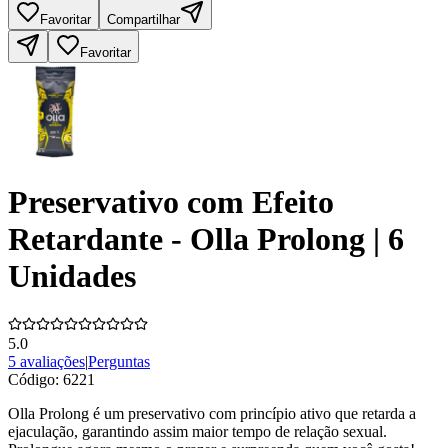
Favoritar
Compartilhar
Favoritar
Preservativo com Efeito
Retardante - Olla Prolong | 6
Unidades
5.0
5 avaliações
|
Perguntas
Código:
6221
Olla Prolong é um preservativo com princípio ativo que retarda a
ejaculação, garantindo assim maior tempo de relação sexual.