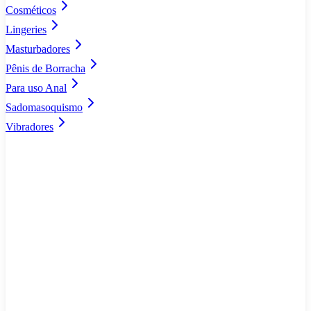
Cosméticos
Lingeries
Masturbadores
Pênis de Borracha
Para uso Anal
Sadomasoquismo
Vibradores