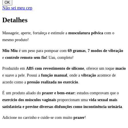
OK
Não sei meu cep
Detalhes
Massageie, aperte, fortaleça e estimule a
musculatura pélvica
com o
mesmo produto!
Miu Miu
é um peso para pompoar com
69 gramas
,
7 modos de vibração
e
controle remoto sem fio!
Uau, completo!
Produzido em
ABS com revestimento de silicone
, oferece um toque
macio
e suave a pele. Possui a
função manual
, onde a
vibração
acontece de
acordo como a
pressão realizada no
exercício
.
É um produto aliado do
prazer e bem-estar:
estudos comprovam que o
exercício dos músculos vaginais
proporcionam uma
vida sexual mais
satisfatória e previne diversas disfunções como incontinência urinária
.
Adicione no carrinho e cuide-se com muito
prazer
!