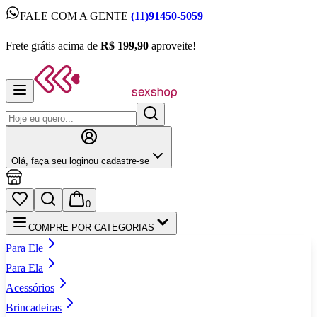
FALE COM A GENTE
(11)91450-5059
FALE COM A GENTE
(11)91450-5059
Frete grátis acima de
R$ 199,90
aproveite!
Frete grátis acima de
R$ 199,90
aproveite!
Olá,
faça seu login
ou cadastre‑se
0
COMPRE POR CATEGORIAS
Para Ele
Para Ela
Acessórios
Brincadeiras