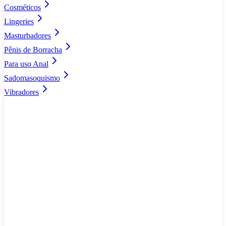
Cosméticos
Lingeries
Masturbadores
Pênis de Borracha
Para uso Anal
Sadomasoquismo
Vibradores