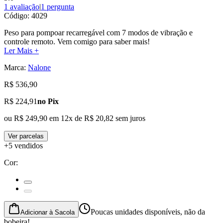
1 avaliação
|
1 pergunta
Código:
4029
Peso para pompoar recarregável com 7 modos de vibração e
controle remoto. Vem comigo para saber mais!
Ler Mais +
Marca:
Nalone
R$ 536,90
R$ 224,91
no Pix
ou
R$ 249,90
em
12
x de
R$ 20,82
sem juros
Ver parcelas
+5 vendidos
Cor
:
Poucas unidades disponíveis, não da
Adicionar à Sacola
bobeira!