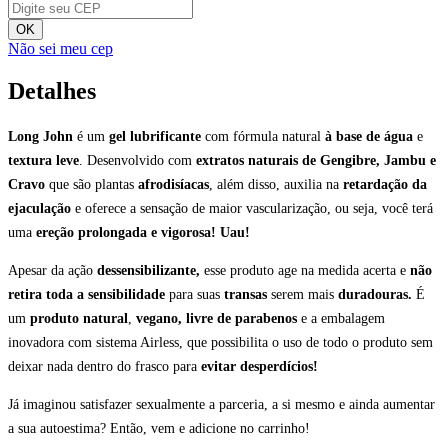
OK
Não sei meu cep
Detalhes
Long John
é um
gel lubrificante
com fórmula natural
à base de água
e
textura leve
. Desenvolvido com
extratos naturais de Gengibre, Jambu e
Cravo
que são plantas
afrodisíacas
, além disso, auxilia na
retardação da
ejaculação
e oferece a sensação de maior vascularização, ou seja, você terá
uma
ereção prolongada e vigorosa
! Uau!
Apesar da ação
dessensibilizante,
esse produto age na medida acerta e
não
retira toda a sensibilidade
para suas
transas
serem mais
duradouras.
É
um
produto natural
,
vegano, livre de parabenos
e a embalagem
inovadora com sistema Airless, que possibilita o uso de todo o produto sem
deixar nada dentro do frasco para
evitar desperdícios!
Já imaginou satisfazer sexualmente a parceria, a si mesmo e ainda aumentar
a sua autoestima? Então, vem e adicione no carrinho!