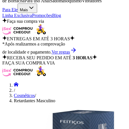
de Borracha
Para uso Anal
Sadomasoquismo
Vibradores
Para Ele
Mais
Linha Exclusiva
Promoções
Blog
Faça sua compra via
ENTREGAS EM ATÉ 3 HORAS
*Após realizarmos a comprovação
de localidade e pagamento.
Ver regras
RECEBA SEU PEDIDO EM ATÉ
3 HORAS
FAÇA SUA COMPRA VIA
/
Cosméticos
/
Retardantes Masculino