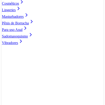
Cosméticos
Lingeries
Masturbadores
Pênis de Borracha
Para uso Anal
Sadomasoquismo
Vibradores