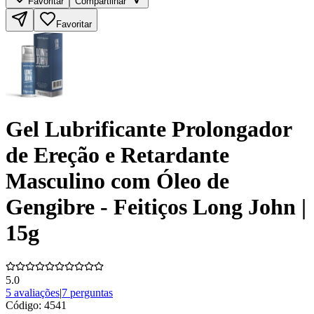
Favoritar
Compartilhar
Favoritar
Gel Lubrificante Prolongador
de Ereção e Retardante
Masculino com Óleo de
Gengibre - Feitiços Long John |
15g
5.0
5 avaliações
|
7 perguntas
Código:
4541