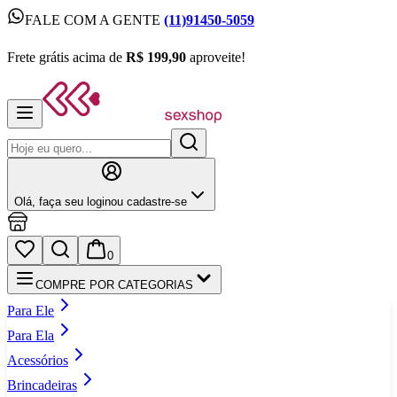
FALE COM A GENTE
(11)91450-5059
FALE COM A GENTE
(11)91450-5059
Frete grátis acima de
R$ 199,90
aproveite!
Frete grátis acima de
R$ 199,90
aproveite!
Olá,
faça seu login
ou cadastre‑se
0
COMPRE POR CATEGORIAS
Para Ele
Para Ela
Acessórios
Brincadeiras