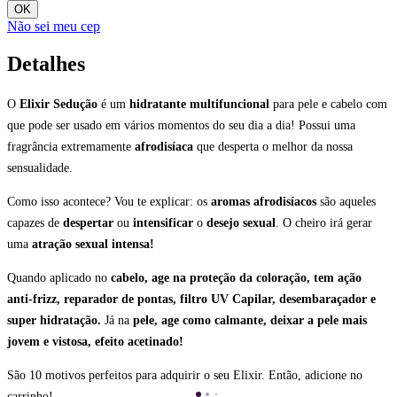
OK
Não sei meu cep
Detalhes
O
Elixir Sedução
é um
hidratante multifuncional
para pele e cabelo com
que pode ser usado em vários momentos do seu dia a dia! Possui uma
fragrância extremamente
afrodisíaca
que desperta o melhor da nossa
sensualidade.
Como isso acontece? Vou te explicar: os
aromas afrodisíacos
são aqueles
capazes de
despertar
ou
intensificar
o
desejo sexual
. O cheiro irá gerar
uma
atração sexual intensa!
Quando aplicado no
cabelo, age na proteção da coloração, tem ação
anti-frizz, reparador de pontas, filtro UV Capilar, desembaraçador e
super hidratação.
Já na
pele, age como calmante, deixar a pele mais
jovem e vistosa, efeito acetinado!
São 10 motivos perfeitos para adquirir o seu Elixir. Então, adicione no
carrinho!