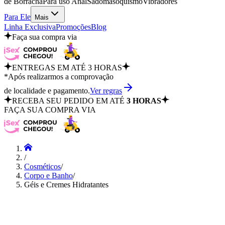
de Borracha
Para uso Anal
Sadomasoquismo
Vibradores
Para Ele
Mais
Linha Exclusiva
Promoções
Blog
Faça sua compra via
ENTREGAS EM ATÉ 3 HORAS
*Após realizarmos a comprovação
de localidade e pagamento.
Ver regras
RECEBA SEU PEDIDO EM ATÉ
3 HORAS
FAÇA SUA COMPRA VIA
/
Cosméticos
/
Corpo e Banho
/
Géis e Cremes Hidratantes