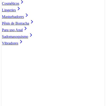
Cosméticos
Lingeries
Masturbadores
Pênis de Borracha
Para uso Anal
Sadomasoquismo
Vibradores