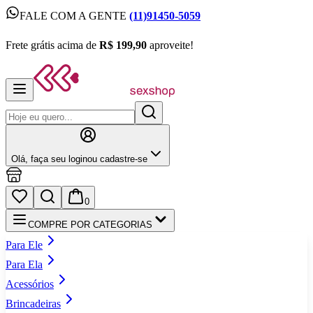
FALE COM A GENTE
(11)91450-5059
FALE COM A GENTE
(11)91450-5059
Frete grátis acima de
R$ 199,90
aproveite!
Frete grátis acima de
R$ 199,90
aproveite!
Olá,
faça seu login
ou cadastre‑se
0
COMPRE POR CATEGORIAS
Para Ele
Para Ela
Acessórios
Brincadeiras