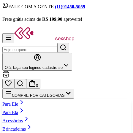
FALE COM A GENTE
(11)91450-5059
FALE COM A GENTE
(11)91450-5059
Frete grátis acima de
R$ 199,90
aproveite!
Frete grátis acima de
R$ 199,90
aproveite!
Olá,
faça seu login
ou cadastre‑se
0
COMPRE POR CATEGORIAS
Para Ele
Para Ela
Acessórios
Brincadeiras