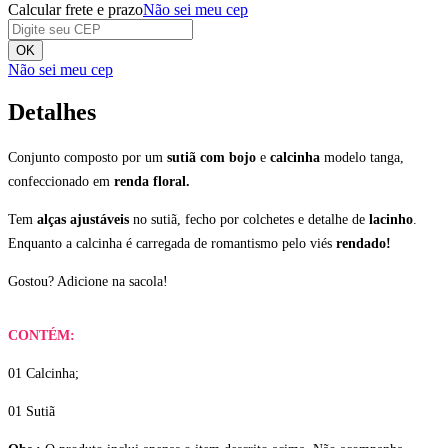
Calcular frete e prazo
Não sei meu cep
OK
Não sei meu cep
Detalhes
Conjunto composto por um
sutiã com bojo
e
calcinha
modelo tanga,
confeccionado em
renda floral.
Tem
alças ajustáveis
no sutiã, fecho por colchetes e detalhe de
lacinho
.
Enquanto a calcinha é carregada de romantismo pelo viés
rendado!
Gostou? Adicione na sacola!
CONTÉM:
01 Calcinha;
01 Sutiã