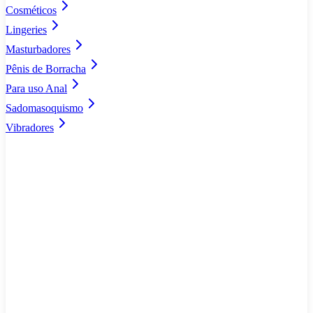
Cosméticos
Lingeries
Masturbadores
Pênis de Borracha
Para uso Anal
Sadomasoquismo
Vibradores