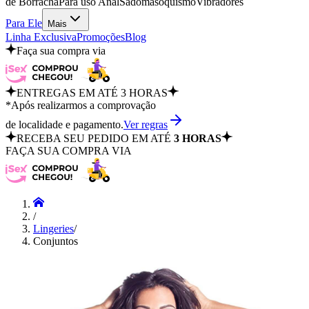
de Borracha
Para uso Anal
Sadomasoquismo
Vibradores
Para Ele
Mais
Linha Exclusiva
Promoções
Blog
Faça sua compra via
ENTREGAS EM ATÉ 3 HORAS
*Após realizarmos a comprovação
de localidade e pagamento.
Ver regras
RECEBA SEU PEDIDO EM ATÉ
3 HORAS
FAÇA SUA COMPRA VIA
/
Lingeries
/
Conjuntos