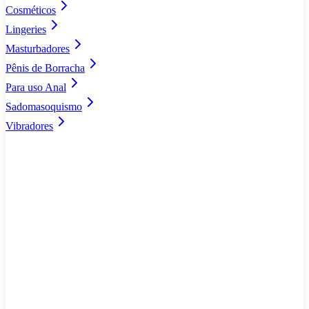
Cosméticos
Lingeries
Masturbadores
Pênis de Borracha
Para uso Anal
Sadomasoquismo
Vibradores