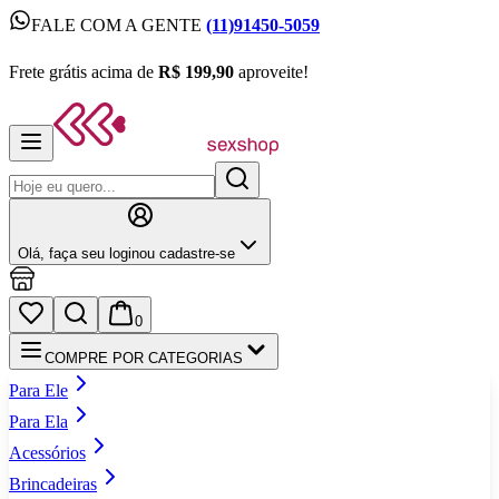
FALE COM A GENTE
(11)91450-5059
FALE COM A GENTE
(11)91450-5059
Frete grátis acima de
R$ 199,90
aproveite!
Frete grátis acima de
R$ 199,90
aproveite!
Olá,
faça seu login
ou cadastre‑se
0
COMPRE POR CATEGORIAS
Para Ele
Para Ela
Acessórios
Brincadeiras