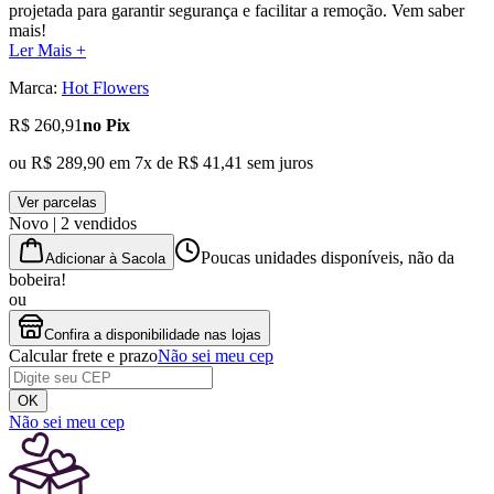
projetada para garantir segurança e facilitar a remoção. Vem saber
mais!
Ler Mais +
Marca:
Hot Flowers
R$ 260,91
no Pix
ou
R$ 289,90
em
7
x de
R$ 41,41
sem juros
Ver parcelas
Novo | 2 vendidos
Poucas unidades disponíveis, não da
Adicionar à Sacola
bobeira!
ou
Confira a disponibilidade nas lojas
Calcular frete e prazo
Não sei meu cep
OK
Não sei meu cep