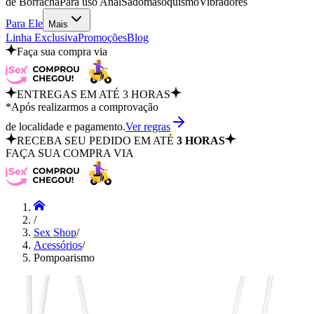
de Borracha
Para uso Anal
Sadomasoquismo
Vibradores
Para Ele
Mais
Linha Exclusiva
Promoções
Blog
Faça sua compra via
ENTREGAS EM ATÉ 3 HORAS
*Após realizarmos a comprovação
de localidade e pagamento.
Ver regras
RECEBA SEU PEDIDO EM ATÉ
3 HORAS
FAÇA SUA COMPRA VIA
/
Sex Shop
/
Acessórios
/
Pompoarismo