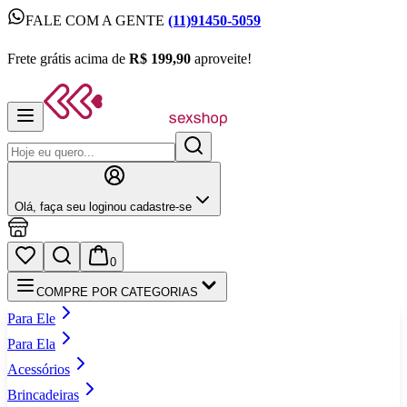
FALE COM A GENTE
(11)91450-5059
FALE COM A GENTE
(11)91450-5059
Frete grátis acima de
R$ 199,90
aproveite!
Frete grátis acima de
R$ 199,90
aproveite!
Olá,
faça seu login
ou cadastre‑se
0
COMPRE POR CATEGORIAS
Para Ele
Para Ela
Acessórios
Brincadeiras