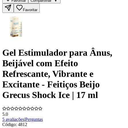
Favoritar
Compartilhar
Favoritar
Gel Estimulador para Ânus,
Beijável com Efeito
Refrescante, Vibrante e
Excitante - Feitiços Beijo
Grecus Shock Ice | 17 ml
5.0
5 avaliações
|
Perguntas
Código:
4812