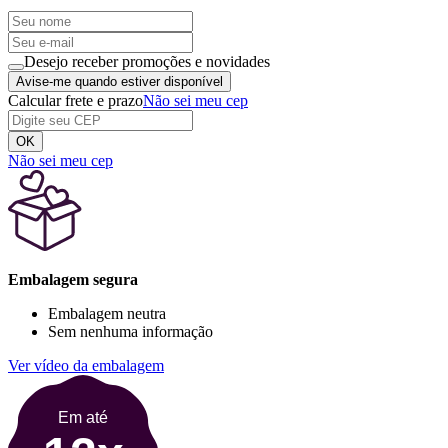
Desejo receber promoções e novidades
Avise-me quando estiver disponível
Calcular frete e prazo
Não sei meu cep
OK
Não sei meu cep
Embalagem segura
Embalagem neutra
Sem nenhuma informação
Ver vídeo da embalagem
Em até