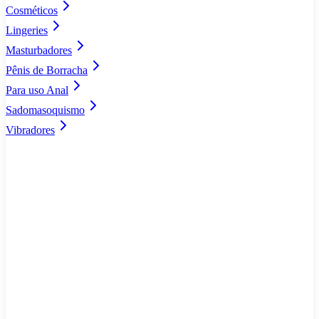
Cosméticos
Lingeries
Masturbadores
Pênis de Borracha
Para uso Anal
Sadomasoquismo
Vibradores