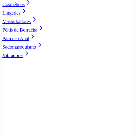
Cosméticos
Lingeries
Masturbadores
Pênis de Borracha
Para uso Anal
Sadomasoquismo
Vibradores