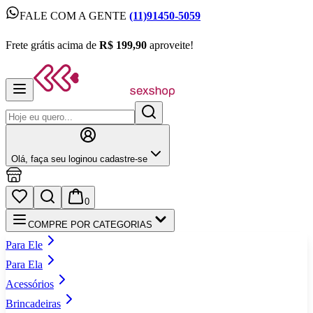
FALE COM A GENTE
(11)91450-5059
FALE COM A GENTE
(11)91450-5059
Frete grátis acima de
R$ 199,90
aproveite!
Frete grátis acima de
R$ 199,90
aproveite!
Olá,
faça seu login
ou cadastre‑se
0
COMPRE POR CATEGORIAS
Para Ele
Para Ela
Acessórios
Brincadeiras