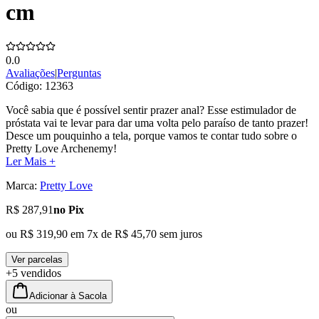
cm
0.0
Avaliações
|
Perguntas
Código:
12363
Você sabia que é possível sentir prazer anal? Esse estimulador de
próstata vai te levar para dar uma volta pelo paraíso de tanto prazer!
Desce um pouquinho a tela, porque vamos te contar tudo sobre o
Pretty Love Archenemy!
Ler Mais +
Marca:
Pretty Love
R$ 287,91
no Pix
ou
R$ 319,90
em
7
x de
R$ 45,70
sem juros
Ver parcelas
+5 vendidos
Adicionar à Sacola
ou