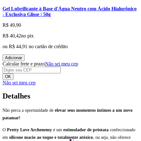
Gel Lubrificante à Base d'Água Neutro com Ácido Hialurônico
- Exclusiva Glisse | 50g
R$ 49,90
R$ 40,42
no pix
ou
R$ 44,91
no cartão de crédito
Adicionar
Calcular frete e prazo
Não sei meu cep
OK
Não sei meu cep
Detalhes
Não perca a oportunidade de
elevar seus momentos íntimos a um novo
patamar!
O
Pretty Love Archenemy
é um
estimulador de próstata
confeccionado
em
silicone macio ao toque e totalmente atóxico
, ou seja, não oferece