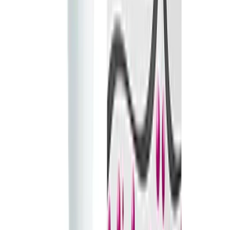
Controle Remoto
Com Controle Via Aplicativo
Com Bluetooth
Com Wi-Fi
Com Luz
Multivelocidades
Quantidade de Velocidades
Com Ventosa
Com Testículos