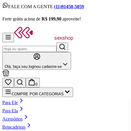
FALE COM A GENTE
(11)91450-5059
FALE COM A GENTE
(11)91450-5059
Frete grátis acima de
R$ 199,90
aproveite!
Frete grátis acima de
R$ 199,90
aproveite!
Olá,
faça seu login
ou cadastre‑se
0
COMPRE POR CATEGORIAS
Para Ele
Para Ela
Acessórios
Brincadeiras