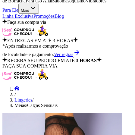
de Borracha
Para uso Anal
Sadomasoquismo
Vibradores
Para Ele
Mais
Linha Exclusiva
Promoções
Blog
Faça sua compra via
ENTREGAS EM ATÉ 3 HORAS
*Após realizarmos a comprovação
de localidade e pagamento.
Ver regras
RECEBA SEU PEDIDO EM ATÉ
3 HORAS
FAÇA SUA COMPRA VIA
/
Lingeries
/
Meias/Calças Sensuais