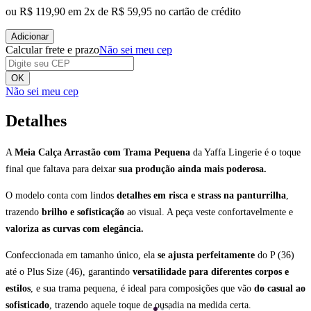
ou
R$ 119,90
em
2
x de
R$ 59,95
no cartão de crédito
Adicionar
Calcular frete e prazo
Não sei meu cep
OK
Não sei meu cep
Detalhes
A
Meia Calça Arrastão com Trama Pequena
da Yaffa Lingerie é o toque
final que faltava para deixar
sua produção ainda mais poderosa.
O modelo conta com lindos
detalhes em risca e strass na panturrilha
,
trazendo
brilho e sofisticação
ao visual. A peça veste confortavelmente e
valoriza as curvas com elegância.
Confeccionada em tamanho único, ela
se ajusta perfeitamente
do P (36)
até o Plus Size (46), garantindo
versatilidade para diferentes corpos e
estilos
, e sua trama pequena, é ideal para composições que vão
do casual ao
sofisticado
, trazendo aquele toque de ousadia na medida certa.