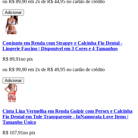
ou
R$ 89,90
em
2
x de
R$ 44,95
no cartão de crédito
Adicionar
Conjunto em Renda com Strappy e Calcinha Fio Dental -
Lingerie Fascino | Disponível em 3 Cores e 4 Tamanhos
R$ 89,91
no pix
ou
R$ 99,90
em
2
x de
R$ 49,95
no cartão de crédito
Adicionar
Cinta Liga Vermelha em Renda Guipir com Persex e Calcinha
Fio Dental em Tule Transparente - InNamorata Love Items |
Tamanho Único
R$ 107,91
no pix