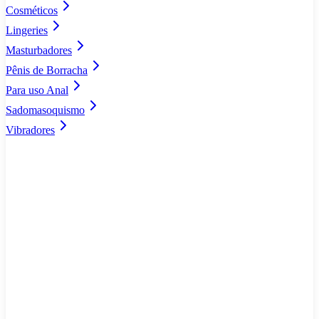
Cosméticos
Lingeries
Masturbadores
Pênis de Borracha
Para uso Anal
Sadomasoquismo
Vibradores