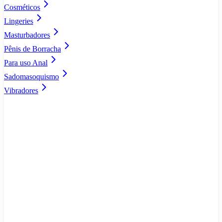
Cosméticos
Lingeries
Masturbadores
Pênis de Borracha
Para uso Anal
Sadomasoquismo
Vibradores