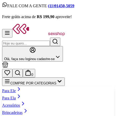
FALE COM A GENTE
(11)91450-5059
FALE COM A GENTE
(11)91450-5059
Frete grátis acima de
R$ 199,90
aproveite!
Frete grátis acima de
R$ 199,90
aproveite!
Olá,
faça seu login
ou cadastre‑se
0
COMPRE POR CATEGORIAS
Para Ele
Para Ela
Acessórios
Brincadeiras