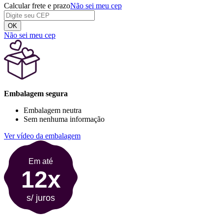
Calcular frete e prazo
Não sei meu cep
OK
Não sei meu cep
Embalagem segura
Embalagem neutra
Sem nenhuma informação
Ver vídeo da embalagem
Em até
12x
s/ juros