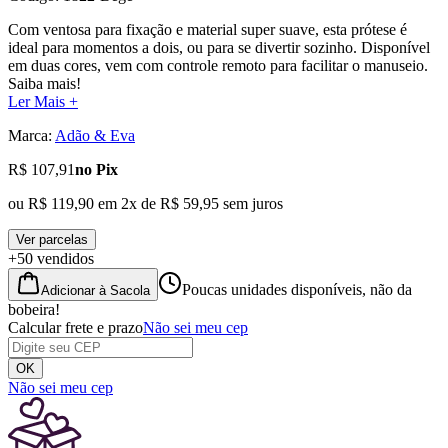
Com ventosa para fixação e material super suave, esta prótese é
ideal para momentos a dois, ou para se divertir sozinho. Disponível
em duas cores, vem com controle remoto para facilitar o manuseio.
Saiba mais!
Ler Mais +
Marca:
Adão & Eva
R$ 107,91
no Pix
ou
R$ 119,90
em
2
x de
R$ 59,95
sem juros
Ver parcelas
+50 vendidos
Poucas unidades disponíveis, não da
Adicionar à Sacola
bobeira!
Calcular frete e prazo
Não sei meu cep
OK
Não sei meu cep