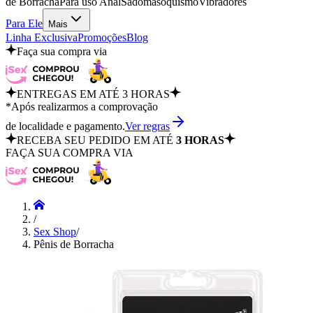
de Borracha
Para uso Anal
Sadomasoquismo
Vibradores
Para Ele
Mais
Linha Exclusiva
Promoções
Blog
Faça sua compra via
ENTREGAS EM ATÉ 3 HORAS
*Após realizarmos a comprovação
de localidade e pagamento.
Ver regras
RECEBA SEU PEDIDO EM ATÉ
3 HORAS
FAÇA SUA COMPRA VIA
/
Sex Shop
/
Pênis de Borracha