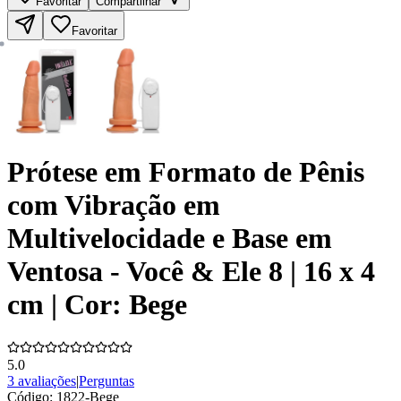
Favoritar
Compartilhar
Favoritar
Prótese em Formato de Pênis
com Vibração em
Multivelocidade e Base em
Ventosa - Você & Ele 8 | 16 x 4
cm | Cor: Bege
5.0
3 avaliações
|
Perguntas
Código:
1822-Bege