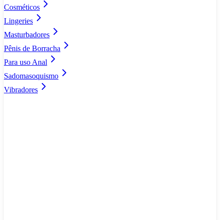
Cosméticos
Lingeries
Masturbadores
Pênis de Borracha
Para uso Anal
Sadomasoquismo
Vibradores