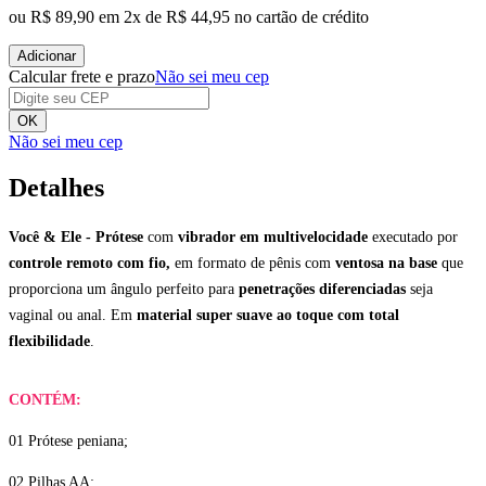
ou
R$ 89,90
em
2
x de
R$ 44,95
no cartão de crédito
Adicionar
Calcular frete e prazo
Não sei meu cep
OK
Não sei meu cep
Detalhes
Você & Ele - Prótese
com
vibrador em multivelocidade
executado por
controle remoto com fio,
em formato de pênis com
ventosa na base
que
proporciona um ângulo perfeito para
penetrações diferenciadas
seja
vaginal ou anal. Em
material super suave ao toque com total
flexibilidade
.
CONTÉM:
01 Prótese peniana;
02 Pilhas AA;