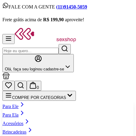
FALE COM A GENTE
(11)91450-5059
FALE COM A GENTE
(11)91450-5059
Frete grátis acima de
R$ 199,90
aproveite!
Frete grátis acima de
R$ 199,90
aproveite!
Olá,
faça seu login
ou cadastre‑se
0
COMPRE POR CATEGORIAS
Para Ele
Para Ela
Acessórios
Brincadeiras