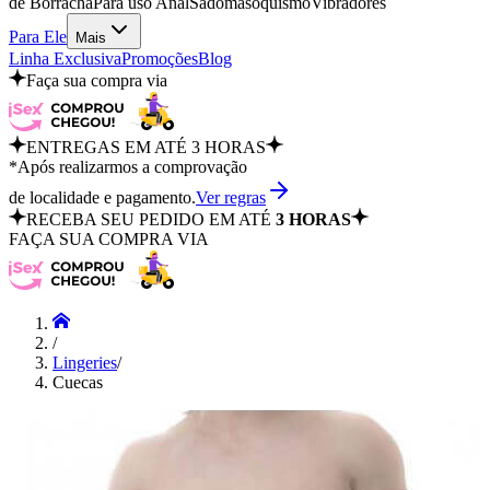
de Borracha
Para uso Anal
Sadomasoquismo
Vibradores
Para Ele
Mais
Linha Exclusiva
Promoções
Blog
Faça sua compra via
ENTREGAS EM ATÉ 3 HORAS
*Após realizarmos a comprovação
de localidade e pagamento.
Ver regras
RECEBA SEU PEDIDO EM ATÉ
3 HORAS
FAÇA SUA COMPRA VIA
/
Lingeries
/
Cuecas