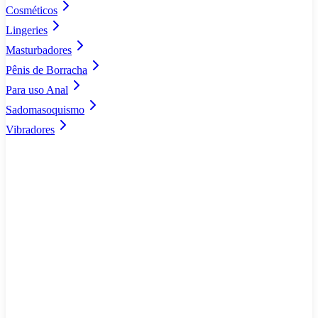
Cosméticos
Lingeries
Masturbadores
Pênis de Borracha
Para uso Anal
Sadomasoquismo
Vibradores