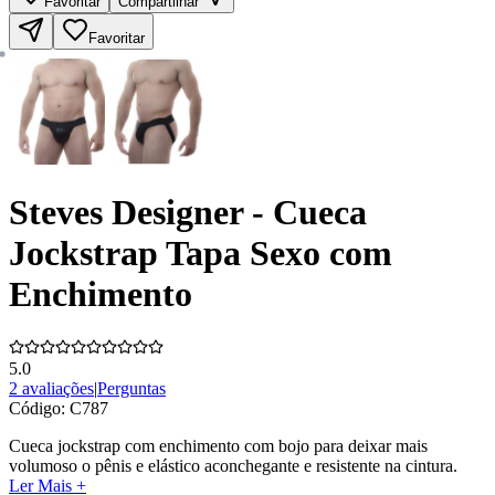
Favoritar
Compartilhar
Favoritar
Steves Designer - Cueca
Jockstrap Tapa Sexo com
Enchimento
5.0
2 avaliações
|
Perguntas
Código:
C787
Cueca jockstrap com enchimento com bojo para deixar mais
volumoso o pênis e elástico aconchegante e resistente na cintura.
Ler Mais +