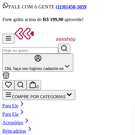
FALE COM A GENTE
(11)91450-5059
FALE COM A GENTE
(11)91450-5059
Frete grátis acima de
R$ 199,90
aproveite!
Frete grátis acima de
R$ 199,90
aproveite!
Olá,
faça seu login
ou cadastre‑se
0
COMPRE POR CATEGORIAS
Para Ele
Para Ela
Acessórios
Brincadeiras