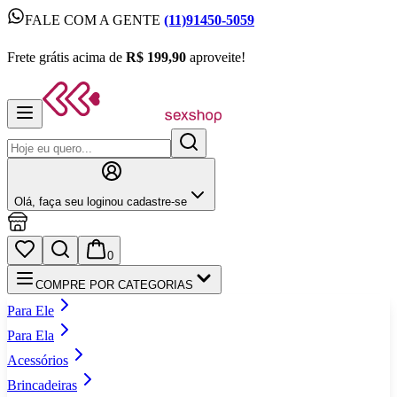
FALE COM A GENTE
(11)91450-5059
FALE COM A GENTE
(11)91450-5059
Frete grátis acima de
R$ 199,90
aproveite!
Frete grátis acima de
R$ 199,90
aproveite!
Olá,
faça seu login
ou cadastre‑se
0
COMPRE POR CATEGORIAS
Para Ele
Para Ela
Acessórios
Brincadeiras