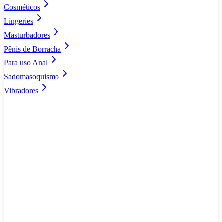
Cosméticos
Lingeries
Masturbadores
Pênis de Borracha
Para uso Anal
Sadomasoquismo
Vibradores