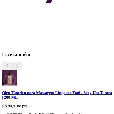
Leve também
Óleo Tântrico para Massagem Lingam e Yoni - Sexy Hot Tantra
| 200 ML
R$ 80,91
no pix