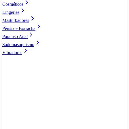
Cosméticos
Lingeries
Masturbadores
Pênis de Borracha
Para uso Anal
Sadomasoquismo
Vibradores