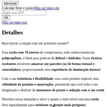
Adicionar
Calcular frete e prazo
Não sei meu cep
OK
Não sei meu cep
Detalhes
Bora Inovar a relação com um acessório ousado?!
Essa
corda com 10 metros
de comprimento
,
toda confeccionada em
polipropileno,
é Ideal para práticas de
shibari
e
kinbaku.
Essas
técnicas
excitantes
envolvem
amarrar seu parceiro (a) de forma sensual e
controladora
, proporcionando uma
experiência de dominação intensa
!
Com a sua
resistência e flexibilidade
, essa corda permite explorar uma
i
nfinidade de posições e amarrações
, permitindo que você solte a sua
imaginação e desfrute de
momentos de prazer e sedução com o seu crush
.
Descubra novas sensações e eleve o prazer a outro nível com essa
corda
feita especialmente para
satisfazer os desejos mais perigosos
!