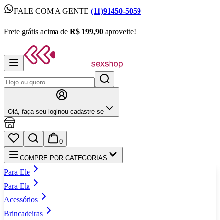
FALE COM A GENTE
(11)91450-5059
FALE COM A GENTE
(11)91450-5059
Frete grátis acima de
R$ 199,90
aproveite!
Frete grátis acima de
R$ 199,90
aproveite!
Olá,
faça seu login
ou cadastre‑se
0
COMPRE POR CATEGORIAS
Para Ele
Para Ela
Acessórios
Brincadeiras