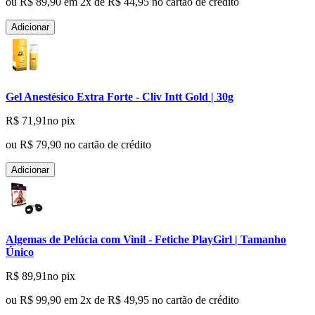
ou
R$ 89,90
em
2
x de
R$ 44,95
no cartão de crédito
Adicionar
Gel Anestésico Extra Forte - Cliv Intt Gold | 30g
R$ 71,91
no pix
ou
R$ 79,90
no cartão de crédito
Adicionar
Algemas de Pelúcia com Vinil - Fetiche PlayGirl | Tamanho
Único
R$ 89,91
no pix
ou
R$ 99,90
em
2
x de
R$ 49,95
no cartão de crédito