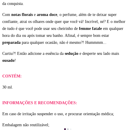
da conquista.
Com
notas florais
e
aroma doce
, o perfume, além de te deixar super
confiante, atrai os olhares onde quer que você vá! Incrível, né? E o melhor
de tudo é que você pode usar seu cheirinho de
femme fatale
em qualquer
hora do dia ou após tomar seu banho. Afinal, é sempre bom estar
preparada
para qualquer ocasião, não é mesmo?! Hummmm...
Curtiu?! Então adicione a essência da
sedução
e desperte seu lado mais
ousado
!
CONTÉM:
30 ml.
INFORMAÇÕES E RECOMENDAÇÕES:
Em caso de irritação suspender o uso, e procurar orientação médica;
Embalagem não reutilizável;