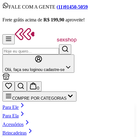
FALE COM A GENTE
(11)91450-5059
FALE COM A GENTE
(11)91450-5059
Frete grátis acima de
R$ 199,90
aproveite!
Frete grátis acima de
R$ 199,90
aproveite!
Olá,
faça seu login
ou cadastre‑se
0
COMPRE POR CATEGORIAS
Para Ele
Para Ela
Acessórios
Brincadeiras