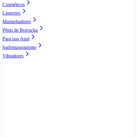
Cosméticos
Lingeries
Masturbadores
Pênis de Borracha
Para uso Anal
Sadomasoquismo
Vibradores