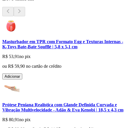
Masturbador em TPR com Formato Egg e Texturas Internas -
K-Toys Bate-Bate Soufflé | 5,8 x 5,1 cm
R$ 53,91
no pix
ou
R$ 59,90
no cartão de crédito
Adicionar
Prótese Peniana Realística com Glande Definida Curvada e
Vibração Multivelocidade - Adão & Eva Kenobi | 18,5 x 4,3 cm
R$ 80,91
no pix