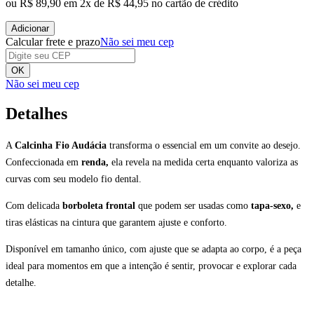
ou
R$ 89,90
em
2
x de
R$ 44,95
no cartão de crédito
Adicionar
Calcular frete e prazo
Não sei meu cep
OK
Não sei meu cep
Detalhes
A
Calcinha Fio Audácia
transforma o essencial em um convite ao desejo.
Confeccionada em
renda,
ela revela na medida certa enquanto valoriza as
curvas com seu modelo fio dental.
Com delicada
borboleta frontal
que podem ser usadas como
tapa-sexo,
e
tiras elásticas na cintura que garantem ajuste e conforto.
Disponível em tamanho único, com ajuste que se adapta ao corpo, é a peça
ideal para momentos em que a intenção é sentir, provocar e explorar cada
detalhe.