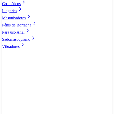
Cosméticos
Lingeries
Masturbadores
Pênis de Borracha
Para uso Anal
Sadomasoquismo
Vibradores