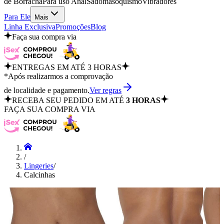
de Borracha
Para uso Anal
Sadomasoquismo
Vibradores
Para Ele
Mais
Linha Exclusiva
Promoções
Blog
Faça sua compra via
ENTREGAS EM ATÉ 3 HORAS
*Após realizarmos a comprovação
de localidade e pagamento.
Ver regras
RECEBA SEU PEDIDO EM ATÉ
3 HORAS
FAÇA SUA COMPRA VIA
/
Lingeries
/
Calcinhas