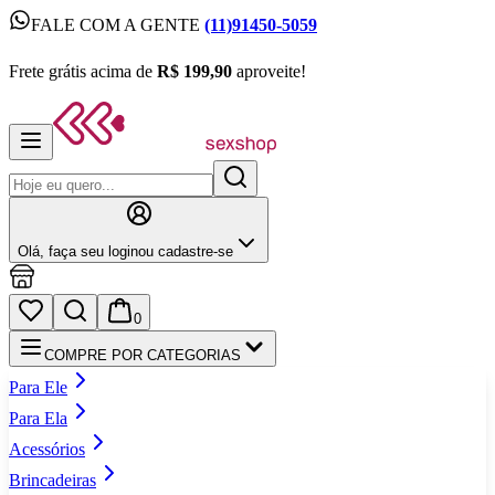
FALE COM A GENTE
(11)91450-5059
FALE COM A GENTE
(11)91450-5059
Frete grátis acima de
R$ 199,90
aproveite!
Frete grátis acima de
R$ 199,90
aproveite!
Olá,
faça seu login
ou cadastre‑se
0
COMPRE POR CATEGORIAS
Para Ele
Para Ela
Acessórios
Brincadeiras