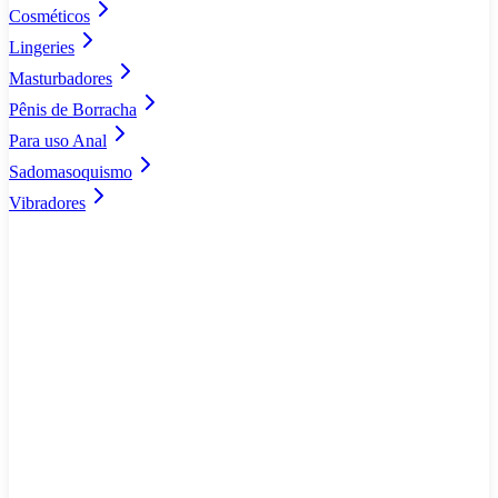
Cosméticos
Lingeries
Masturbadores
Pênis de Borracha
Para uso Anal
Sadomasoquismo
Vibradores