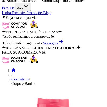
de Borracha
Para uso Anal
Sadomasoquismo
Vibradores
Para Ele
Mais
Linha Exclusiva
Promoções
Blog
Faça sua compra via
ENTREGAS EM ATÉ 3 HORAS
*Após realizarmos a comprovação
de localidade e pagamento.
Ver regras
RECEBA SEU PEDIDO EM ATÉ
3 HORAS
FAÇA SUA COMPRA VIA
/
Cosméticos
/
Corpo e Banho