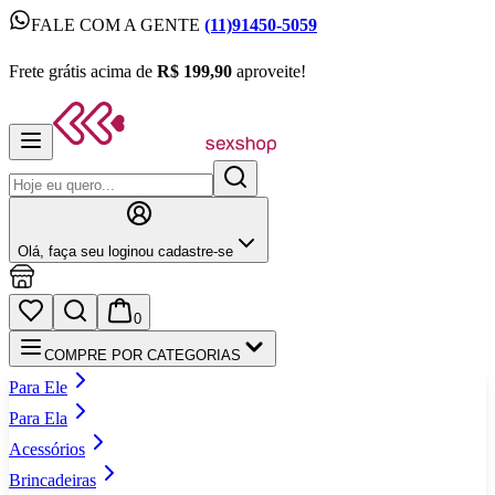
FALE COM A GENTE
(11)91450-5059
FALE COM A GENTE
(11)91450-5059
Frete grátis acima de
R$ 199,90
aproveite!
Frete grátis acima de
R$ 199,90
aproveite!
Olá,
faça seu login
ou cadastre‑se
0
COMPRE POR CATEGORIAS
Para Ele
Para Ela
Acessórios
Brincadeiras