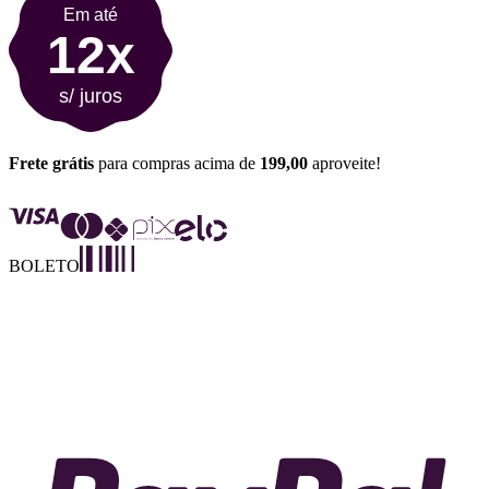
Em até
12x
s/ juros
Frete grátis
para compras acima de
199,00
aproveite!
BOLETO