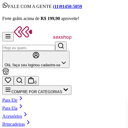
FALE COM A GENTE
(11)91450-5059
FALE COM A GENTE
(11)91450-5059
Frete grátis acima de
R$ 199,90
aproveite!
Frete grátis acima de
R$ 199,90
aproveite!
Olá,
faça seu login
ou cadastre‑se
0
COMPRE POR CATEGORIAS
Para Ele
Para Ela
Acessórios
Brincadeiras