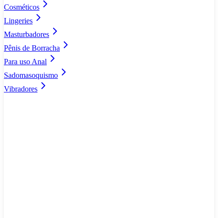
Cosméticos
Lingeries
Masturbadores
Pênis de Borracha
Para uso Anal
Sadomasoquismo
Vibradores