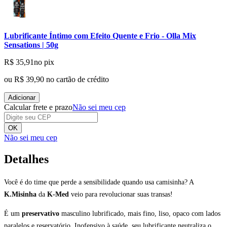
Lubrificante Íntimo com Efeito Quente e Frio - Olla Mix
Sensations | 50g
R$ 35,91
no pix
ou
R$ 39,90
no cartão de crédito
Adicionar
Calcular frete e prazo
Não sei meu cep
OK
Não sei meu cep
Detalhes
Você é do time que perde a sensibilidade quando usa camisinha? A
K.Misinha
da
K-Med
veio para revolucionar suas transas!
É um
preservativo
masculino lubrificado, mais fino, liso, opaco com lados
paralelos e reservatório. Inofensivo à saúde, seu lubrificante neutraliza o