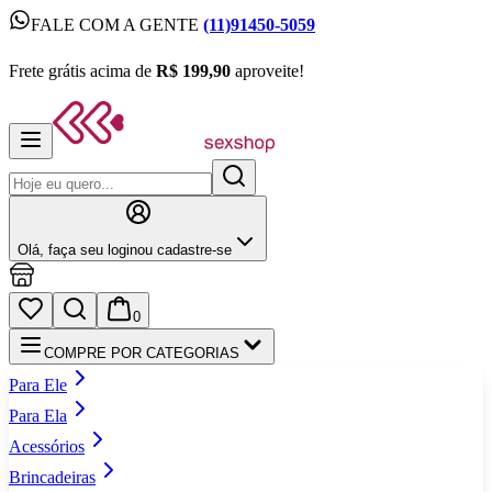
FALE COM A GENTE
(11)91450-5059
FALE COM A GENTE
(11)91450-5059
Frete grátis acima de
R$ 199,90
aproveite!
Frete grátis acima de
R$ 199,90
aproveite!
Olá,
faça seu login
ou cadastre‑se
0
COMPRE POR CATEGORIAS
Para Ele
Para Ela
Acessórios
Brincadeiras