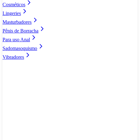
Cosméticos
Lingeries
Masturbadores
Pênis de Borracha
Para uso Anal
Sadomasoquismo
Vibradores