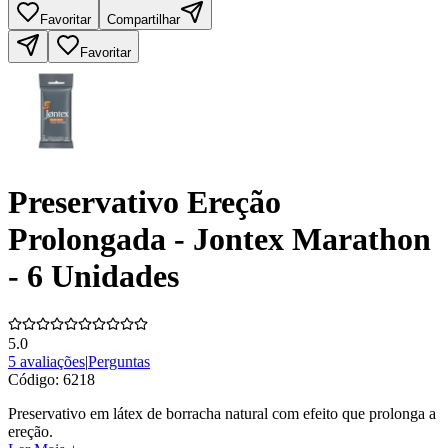
Favoritar
Compartilhar
Favoritar
Preservativo Ereção
Prolongada - Jontex Marathon
- 6 Unidades
5.0
5 avaliações
|
Perguntas
Código:
6218
Preservativo em látex de borracha natural com efeito que prolonga a
ereção.