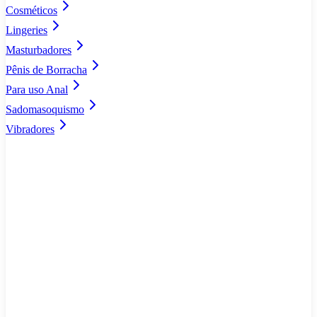
Cosméticos
Lingeries
Masturbadores
Pênis de Borracha
Para uso Anal
Sadomasoquismo
Vibradores