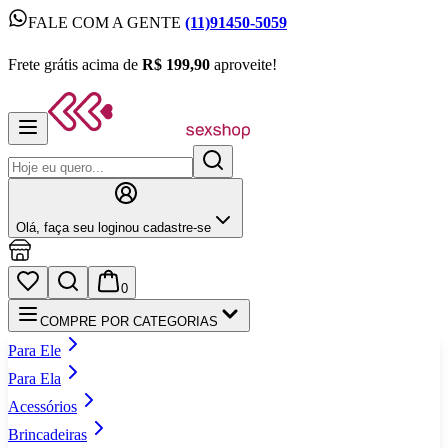
FALE COM A GENTE
(11)91450-5059
FALE COM A GENTE
(11)91450-5059
Frete grátis acima de
R$ 199,90
aproveite!
Frete grátis acima de
R$ 199,90
aproveite!
Olá,
faça seu login
ou cadastre‑se
0
COMPRE POR CATEGORIAS
Para Ele
Para Ela
Acessórios
Brincadeiras