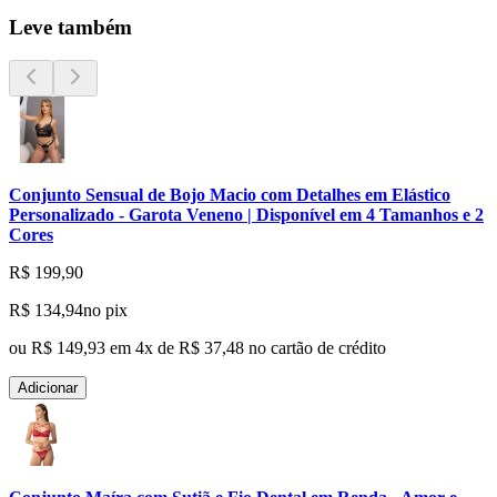
Leve também
Conjunto Sensual de Bojo Macio com Detalhes em Elástico
Personalizado - Garota Veneno | Disponível em 4 Tamanhos e 2
Cores
R$ 199,90
R$ 134,94
no pix
ou
R$ 149,93
em
4
x de
R$ 37,48
no cartão de crédito
Adicionar