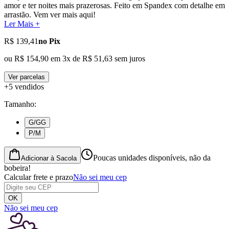
amor e ter noites mais prazerosas. Feito em Spandex com detalhe em
arrastão. Vem ver mais aqui!
Ler Mais +
R$ 139,41
no Pix
ou
R$ 154,90
em
3
x de
R$ 51,63
sem juros
Ver parcelas
+5 vendidos
Tamanho
:
G/GG
P/M
Poucas unidades disponíveis, não da
Adicionar à Sacola
bobeira!
Calcular frete e prazo
Não sei meu cep
OK
Não sei meu cep