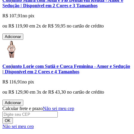
Conjunto Maíra com Sutiã e Fio Dental em Renda - Amor e
Sedução | Disponível em 2 Cores e 3 Tamanhos
R$ 107,91
no pix
ou
R$ 119,90
em
2
x de
R$ 59,95
no cartão de crédito
Adicionar
Conjunto Lorie com Sutiã e Cueca Feminina - Amor e Sedução
| Disponível em 2 Cores e 4 Tamanhos
R$ 116,91
no pix
ou
R$ 129,90
em
3
x de
R$ 43,30
no cartão de crédito
Adicionar
Calcular frete e prazo
Não sei meu cep
OK
Não sei meu cep