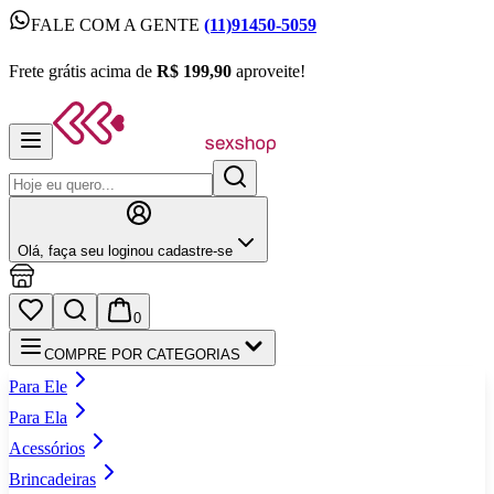
FALE COM A GENTE
(11)91450-5059
FALE COM A GENTE
(11)91450-5059
Frete grátis acima de
R$ 199,90
aproveite!
Frete grátis acima de
R$ 199,90
aproveite!
Olá,
faça seu login
ou cadastre‑se
0
COMPRE POR CATEGORIAS
Para Ele
Para Ela
Acessórios
Brincadeiras