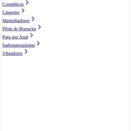
Cosméticos
Lingeries
Masturbadores
Pênis de Borracha
Para uso Anal
Sadomasoquismo
Vibradores