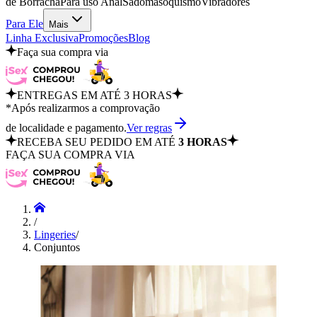
de Borracha
Para uso Anal
Sadomasoquismo
Vibradores
Para Ele
Mais
Linha Exclusiva
Promoções
Blog
Faça sua compra via
ENTREGAS EM ATÉ 3 HORAS
*Após realizarmos a comprovação
de localidade e pagamento.
Ver regras
RECEBA SEU PEDIDO EM ATÉ
3 HORAS
FAÇA SUA COMPRA VIA
/
Lingeries
/
Conjuntos