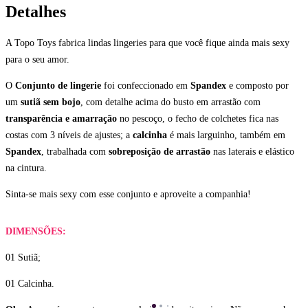
Detalhes
A Topo Toys fabrica lindas lingeries para que você fique ainda mais sexy
para o seu amor.
O
Conjunto de lingerie
foi confeccionado em
Spandex
e composto por
um
sutiã sem bojo
, com detalhe acima do busto em arrastão com
transparência e amarração
no pescoço, o fecho de colchetes fica nas
costas com 3 níveis de ajustes; a
calcinha
é mais larguinho, também em
Spandex
, trabalhada com
sobreposição de arrastão
nas laterais e elástico
na cintura.
Sinta-se mais sexy com esse conjunto e aproveite a companhia!
DIMENSÕES:
01 Sutiã;
01 Calcinha.