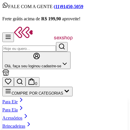
FALE COM A GENTE
(11)91450-5059
FALE COM A GENTE
(11)91450-5059
Frete grátis acima de
R$ 199,90
aproveite!
Frete grátis acima de
R$ 199,90
aproveite!
Olá,
faça seu login
ou cadastre‑se
0
COMPRE POR CATEGORIAS
Para Ele
Para Ela
Acessórios
Brincadeiras