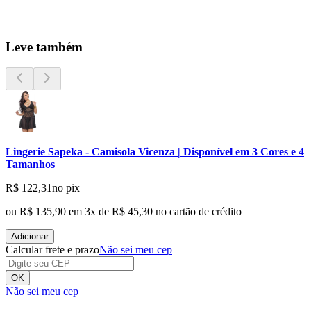
Leve também
Lingerie Sapeka - Camisola Vicenza | Disponível em 3 Cores e 4
Tamanhos
R$ 122,31
no pix
ou
R$ 135,90
em
3
x de
R$ 45,30
no cartão de crédito
Adicionar
Calcular frete e prazo
Não sei meu cep
OK
Não sei meu cep