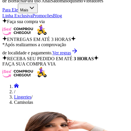
de Borracha
Para uso Anal
Sadomasoquismo
Vibradores
Para Ele
Mais
Linha Exclusiva
Promoções
Blog
Faça sua compra via
ENTREGAS EM ATÉ 3 HORAS
*Após realizarmos a comprovação
de localidade e pagamento.
Ver regras
RECEBA SEU PEDIDO EM ATÉ
3 HORAS
FAÇA SUA COMPRA VIA
/
Lingeries
/
Camisolas