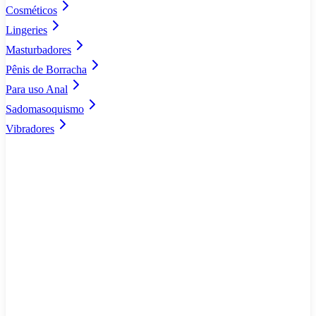
Cosméticos
Lingeries
Masturbadores
Pênis de Borracha
Para uso Anal
Sadomasoquismo
Vibradores