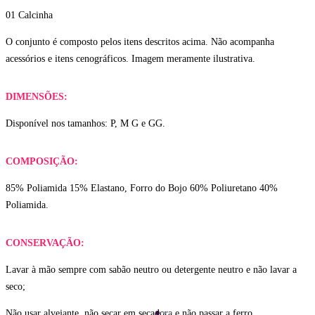
01 Calcinha
O conjunto é composto pelos itens descritos acima. Não acompanha
acessórios e itens cenográficos. Imagem meramente ilustrativa.
DIMENSÕES:
Disponível nos tamanhos: P, M G e GG.
COMPOSIÇÃO:
85% Poliamida 15% Elastano, Forro do Bojo 60% Poliuretano 40%
Poliamida.
CONSERVAÇÃO:
Lavar à mão sempre com sabão neutro ou detergente neutro e não lavar a
seco;
Não usar alvejante, não secar em secadora e não passar a ferro.