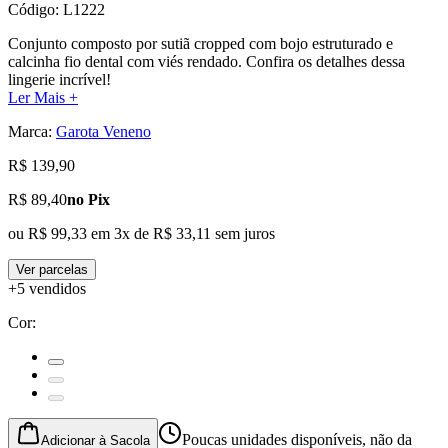
Código:
L1222
Conjunto composto por sutiã cropped com bojo estruturado e
calcinha fio dental com viés rendado. Confira os detalhes dessa
lingerie incrível!
Ler Mais +
Marca:
Garota Veneno
R$ 139,90
R$ 89,40
no Pix
ou
R$ 99,33
em
3
x de
R$ 33,11
sem juros
Ver parcelas
+5 vendidos
Cor
:
Poucas unidades disponíveis, não da
Adicionar à Sacola