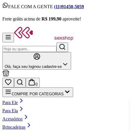
FALE COM A GENTE
(11)91450-5059
FALE COM A GENTE
(11)91450-5059
Frete grátis acima de
R$ 199,90
aproveite!
Frete grátis acima de
R$ 199,90
aproveite!
Olá,
faça seu login
ou cadastre‑se
0
COMPRE POR CATEGORIAS
Para Ele
Para Ela
Acessórios
Brincadeiras