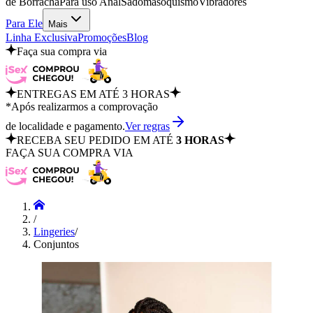
de Borracha
Para uso Anal
Sadomasoquismo
Vibradores
Para Ele
Mais
Linha Exclusiva
Promoções
Blog
Faça sua compra via
ENTREGAS EM ATÉ 3 HORAS
*Após realizarmos a comprovação
de localidade e pagamento.
Ver regras
RECEBA SEU PEDIDO EM ATÉ
3 HORAS
FAÇA SUA COMPRA VIA
/
Lingeries
/
Conjuntos