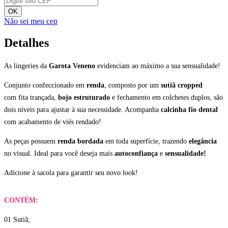
OK
Não sei meu cep
Detalhes
As lingeries da
Garota Veneno
evidenciam ao máximo a sua sensualidade!
Conjunto confeccionado em
renda
, composto por um
sutiã cropped
com fita trançada,
bojo estruturado
e fechamento em colchetes duplos, são
dois níveis para ajustar à sua necessidade. Acompanha
calcinha fio dental
com
acabamento de viés rendado!
As peças possuem
renda bordada
em toda superfície, trazendo
elegância
no visual. Ideal para você deseja mais
autoconfiança
e
sensualidade!
Adicione à sacola para garantir seu novo look!
CONTÉM:
01 Sutiã;