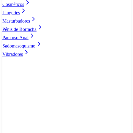
Cosméticos
Lingeries
Masturbadores
Pênis de Borracha
Para uso Anal
Sadomasoquismo
Vibradores