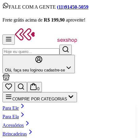
FALE COM A GENTE
(11)91450-5059
FALE COM A GENTE
(11)91450-5059
Frete grátis acima de
R$ 199,90
aproveite!
Frete grátis acima de
R$ 199,90
aproveite!
Olá,
faça seu login
ou cadastre‑se
0
COMPRE POR CATEGORIAS
Para Ele
Para Ela
Acessórios
Brincadeiras