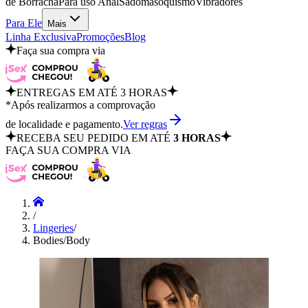
de Borracha
Para uso Anal
Sadomasoquismo
Vibradores
Para Ele
Mais
Linha Exclusiva
Promoções
Blog
Faça sua compra via
ENTREGAS EM ATÉ 3 HORAS
*Após realizarmos a comprovação
de localidade e pagamento.
Ver regras
RECEBA SEU PEDIDO EM ATÉ
3 HORAS
FAÇA SUA COMPRA VIA
/
Lingeries
/
Bodies/Body