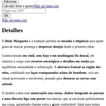
Adicionar
Calcular frete e prazo
Não sei meu cep
OK
Não sei meu cep
Detalhes
O
Body Margarita
é a tradução perfeita de
ousadia e elegância
para quem
gosta de marcar presença e
despertar desejos
desde o primeiro olhar.
Confeccionado
em vinil, sem bojo e em modelagem fio dental,
ele
valoriza o corpo com
recortes estratégicos e detalhes em renda
que
equilibram sensualidade e sofisticação. A
abertura frontal na região dos
seios,
combinada aos
laços transpassados acima do bumbum
, cria um
visual provocante e envolvente, pensado para
destacar as curvas com
atitude.
O modelo conta com
amarrações nas costas, choker integrado ao pescoço
e uma discreta liga com persex
nas laterais, que se encaixam perfeitamente
nas coxas, garantindo charme extra e ajuste confortável. Ideal para noites