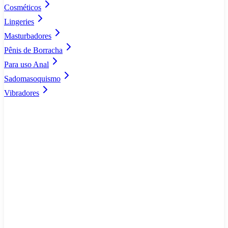
Cosméticos
Lingeries
Masturbadores
Pênis de Borracha
Para uso Anal
Sadomasoquismo
Vibradores