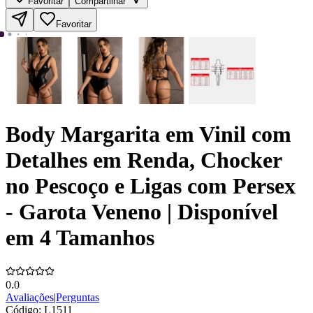
Favoritar
Compartilhar
Favoritar
Body Margarita em Vinil com
Detalhes em Renda, Chocker
no Pescoço e Ligas com Persex
- Garota Veneno | Disponível
em 4 Tamanhos
0.0
Avaliações
|
Perguntas
Código:
L1511