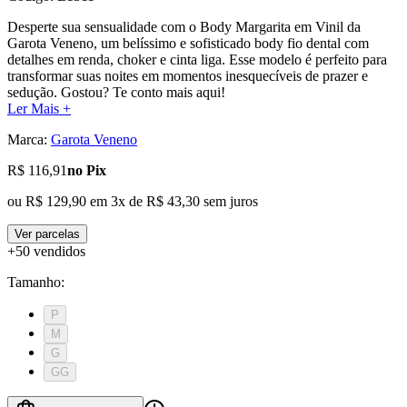
Desperte sua sensualidade com o Body Margarita em Vinil da
Garota Veneno, um belíssimo e sofisticado body fio dental com
detalhes em renda, choker e cinta liga. Esse modelo é perfeito para
transformar suas noites em momentos inesquecíveis de prazer e
sedução. Gostou? Te conto mais aqui!
Ler Mais +
Marca:
Garota Veneno
R$ 116,91
no Pix
ou
R$ 129,90
em
3
x de
R$ 43,30
sem juros
Ver parcelas
+50 vendidos
Tamanho
:
P
M
G
GG