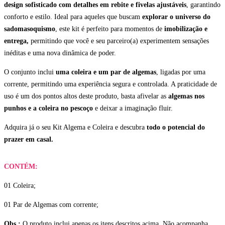
design sofisticado com detalhes em rebite e fivelas ajustáveis
, garantindo
conforto e estilo. Ideal para aqueles que buscam
explorar o universo do
sadomasoquismo
, este kit é perfeito para momentos de
imobilização e
entrega,
permitindo que você e seu parceiro(a) experimentem sensações
inéditas e uma nova dinâmica de poder.
O conjunto inclui
uma coleira e um par de algemas
, ligadas por uma
corrente, permitindo uma experiência segura e controlada. A praticidade de
uso é um dos pontos altos deste produto, basta afivelar as
algemas nos
punhos e a coleira no pescoço
e deixar a imaginação fluir.
Adquira já o seu Kit Algema e Coleira e descubra
todo o potencial do
prazer em casal.
CONTÉM:
01 Coleira;
01 Par de Algemas com corrente;
Obs.:
O produto inclui apenas os itens descritos acima. Não acompanha