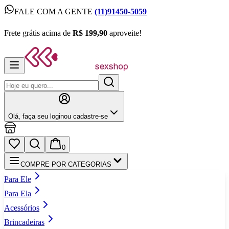
FALE COM A GENTE
(11)91450-5059
FALE COM A GENTE
(11)91450-5059
Frete grátis acima de
R$ 199,90
aproveite!
Frete grátis acima de
R$ 199,90
aproveite!
Olá,
faça seu login
ou cadastre‑se
0
COMPRE POR CATEGORIAS
Para Ele
Para Ela
Acessórios
Brincadeiras