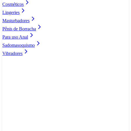
Cosméticos
Lingeries
Masturbadores
Pênis de Borracha
Para uso Anal
Sadomasoquismo
Vibradores