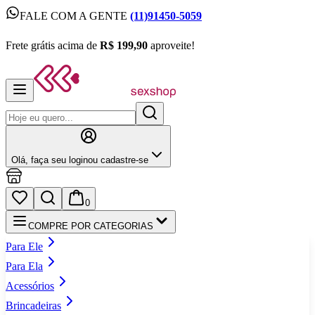
FALE COM A GENTE
(11)91450-5059
FALE COM A GENTE
(11)91450-5059
Frete grátis acima de
R$ 199,90
aproveite!
Frete grátis acima de
R$ 199,90
aproveite!
Olá,
faça seu login
ou cadastre‑se
0
COMPRE POR CATEGORIAS
Para Ele
Para Ela
Acessórios
Brincadeiras