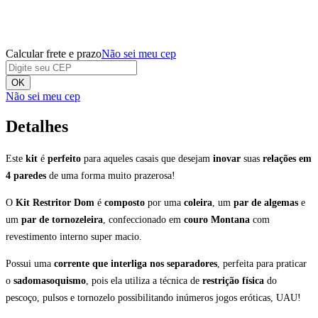
Calcular frete e prazo
Não sei meu cep
OK
Não sei meu cep
Detalhes
Este
kit
é
perfeito
para aqueles casais que desejam
inovar
suas
relações
em
4 paredes
de uma forma muito prazerosa!
O
Kit Restritor Dom
é
composto
por uma
coleira
, um
par de algemas
e
um
par de tornozeleira
, confeccionado em
couro Montana
com
revestimento interno super macio.
Possui uma
corrente que interliga
nos separadores
, perfeita para praticar
o
sadomasoquismo
, pois ela utiliza a técnica de
restrição
física
do
pescoço, pulsos e tornozelo possibilitando inúmeros jogos eróticas, UAU!