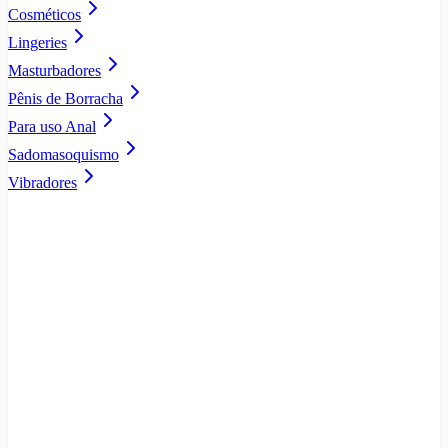
Cosméticos
Lingeries
Masturbadores
Pênis de Borracha
Para uso Anal
Sadomasoquismo
Vibradores