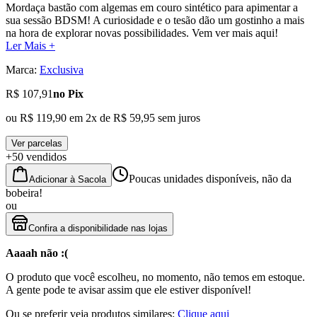
Mordaça bastão com algemas em couro sintético para apimentar a
sua sessão BDSM! A curiosidade e o tesão dão um gostinho a mais
na hora de explorar novas possibilidades. Vem ver mais aqui!
Ler Mais +
Marca:
Exclusiva
R$ 107,91
no Pix
ou
R$ 119,90
em
2
x de
R$ 59,95
sem juros
Ver parcelas
+50 vendidos
Poucas unidades disponíveis, não da
Adicionar à Sacola
bobeira!
ou
Confira a disponibilidade nas lojas
Aaaah não :(
O produto que você escolheu, no momento, não temos em estoque.
A gente pode te avisar assim que ele estiver disponível!
Ou se preferir veja produtos similares:
Clique aqui