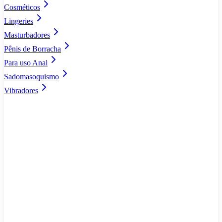
Cosméticos
Lingeries
Masturbadores
Pênis de Borracha
Para uso Anal
Sadomasoquismo
Vibradores