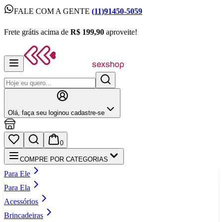
FALE COM A GENTE
(11)91450-5059
FALE COM A GENTE
(11)91450-5059
Frete grátis acima de
R$ 199,90
aproveite!
Frete grátis acima de
R$ 199,90
aproveite!
Olá,
faça seu login
ou cadastre‑se
0
COMPRE POR CATEGORIAS
Para Ele
Para Ela
Acessórios
Brincadeiras