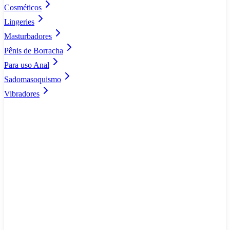
Cosméticos
Lingeries
Masturbadores
Pênis de Borracha
Para uso Anal
Sadomasoquismo
Vibradores