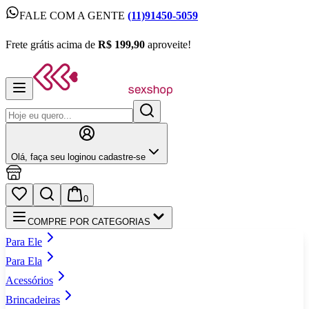
FALE COM A GENTE
(11)91450-5059
FALE COM A GENTE
(11)91450-5059
Frete grátis acima de
R$ 199,90
aproveite!
Frete grátis acima de
R$ 199,90
aproveite!
Olá,
faça seu login
ou cadastre‑se
0
COMPRE POR CATEGORIAS
Para Ele
Para Ela
Acessórios
Brincadeiras