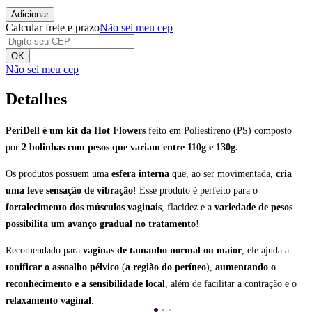
Adicionar
Calcular frete e prazo
Não sei meu cep
OK
Não sei meu cep
Detalhes
PeriDell é um kit da Hot Flowers
feito em Poliestireno (PS) composto
por
2 bolinhas com pesos que variam entre 110g e 130g.
Os produtos possuem uma
esfera interna
que, ao ser movimentada,
cria
uma leve sensação de vibração
! Esse produto é perfeito para o
fortalecimento dos músculos vaginais
, flacidez e a
variedade de pesos
possibilita um avanço gradual no tratamento
!
Recomendado para
vaginas de tamanho normal ou maior
, ele ajuda a
tonificar o assoalho pélvico
(
a região do períneo
),
aumentando o
reconhecimento e a sensibilidade local
, além de facilitar a contração e o
relaxamento vaginal
.