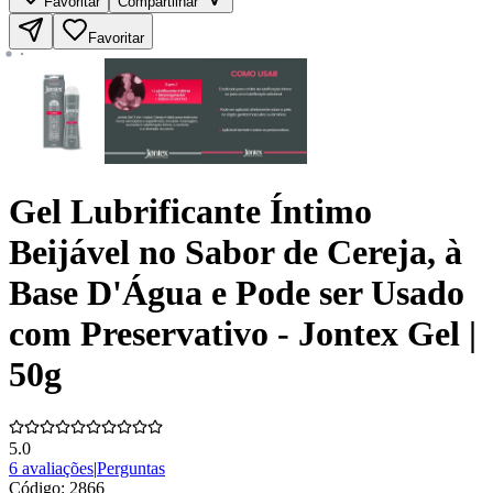
Favoritar
Compartilhar
Favoritar
Gel Lubrificante Íntimo
Beijável no Sabor de Cereja, à
Base D'Água e Pode ser Usado
com Preservativo - Jontex Gel |
50g
5.0
6 avaliações
|
Perguntas
Código:
2866