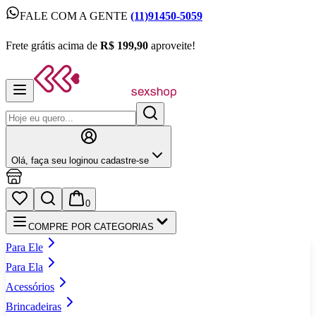
FALE COM A GENTE
(11)91450-5059
FALE COM A GENTE
(11)91450-5059
Frete grátis acima de
R$ 199,90
aproveite!
Frete grátis acima de
R$ 199,90
aproveite!
Olá,
faça seu login
ou cadastre‑se
0
COMPRE POR CATEGORIAS
Para Ele
Para Ela
Acessórios
Brincadeiras