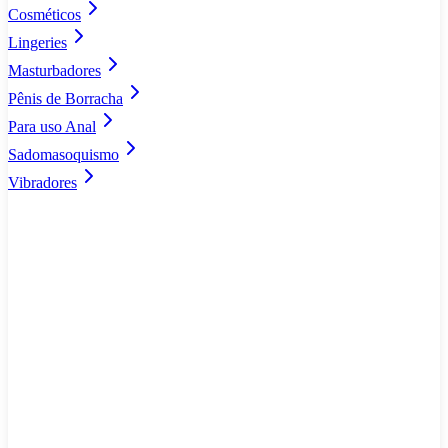
Cosméticos
Lingeries
Masturbadores
Pênis de Borracha
Para uso Anal
Sadomasoquismo
Vibradores