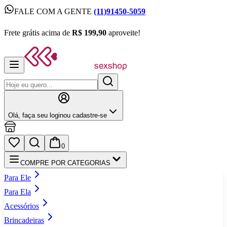
FALE COM A GENTE
(11)91450-5059
FALE COM A GENTE
(11)91450-5059
Frete grátis acima de
R$ 199,90
aproveite!
Frete grátis acima de
R$ 199,90
aproveite!
Olá,
faça seu login
ou cadastre‑se
0
COMPRE POR CATEGORIAS
Para Ele
Para Ela
Acessórios
Brincadeiras