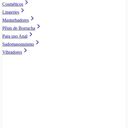
Cosméticos
Lingeries
Masturbadores
Pênis de Borracha
Para uso Anal
Sadomasoquismo
Vibradores