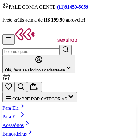
FALE COM A GENTE
(11)91450-5059
FALE COM A GENTE
(11)91450-5059
Frete grátis acima de
R$ 199,90
aproveite!
Frete grátis acima de
R$ 199,90
aproveite!
Olá,
faça seu login
ou cadastre‑se
0
COMPRE POR CATEGORIAS
Para Ele
Para Ela
Acessórios
Brincadeiras