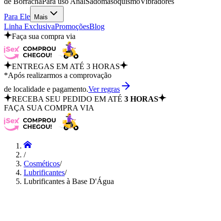
de Borracha
Para uso Anal
Sadomasoquismo
Vibradores
Para Ele
Mais
Linha Exclusiva
Promoções
Blog
Faça sua compra via
ENTREGAS EM ATÉ 3 HORAS
*Após realizarmos a comprovação
de localidade e pagamento.
Ver regras
RECEBA SEU PEDIDO EM ATÉ
3 HORAS
FAÇA SUA COMPRA VIA
/
Cosméticos
/
Lubrificantes
/
Lubrificantes à Base D'Água