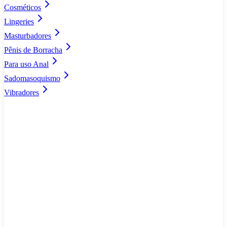
Cosméticos
Lingeries
Masturbadores
Pênis de Borracha
Para uso Anal
Sadomasoquismo
Vibradores