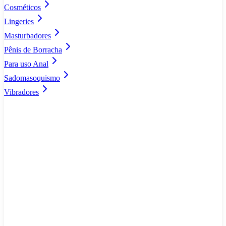
Cosméticos
Lingeries
Masturbadores
Pênis de Borracha
Para uso Anal
Sadomasoquismo
Vibradores