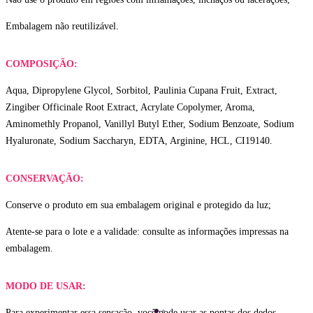
Embalagem não reutilizável.
COMPOSIÇÃO:
Aqua, Dipropylene Glycol, Sorbitol, Paulinia Cupana Fruit, Extract,
Zingiber Officinale Root Extract, Acrylate Copolymer, Aroma,
Aminomethly Propanol, Vanillyl Butyl Ether, Sodium Benzoate, Sodium
Hyaluronate, Sodium Saccharyn, EDTA, Arginine, HCL, CI19140.
CONSERVAÇÃO:
Conserve o produto em sua embalagem original e protegido da luz;
Atente-se para o lote e a validade: consulte as informações impressas na
embalagem.
MODO DE USAR:
Para experimentar essa sensação, você pode usar as pontas dos dedos,