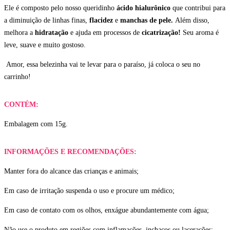
Ele é composto pelo nosso queridinho
ácido hialurônico
que contribui para
a diminuição de linhas finas,
flacidez
e
manchas de pele.
Além disso,
melhora a
hidratação
e ajuda em processos de
cicatrização!
Seu aroma é
leve, suave e muito gostoso.
Amor, essa belezinha vai te levar para o paraíso, já coloca o seu no
carrinho!
CONTÉM:
Embalagem com 15g.
INFORMAÇÕES E RECOMENDAÇÕES:
Manter fora do alcance das crianças e animais;
Em caso de irritação suspenda o uso e procure um médico;
Em caso de contato com os olhos, enxágue abundantemente com água;
Não use o produto em regiões com inflamações, inchaços ou lacerações;