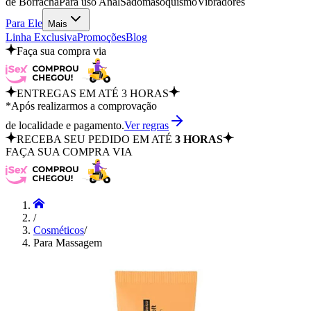
de Borracha
Para uso Anal
Sadomasoquismo
Vibradores
Para Ele
Mais
Linha Exclusiva
Promoções
Blog
Faça sua compra via
ENTREGAS EM ATÉ 3 HORAS
*Após realizarmos a comprovação
de localidade e pagamento.
Ver regras
RECEBA SEU PEDIDO EM ATÉ
3 HORAS
FAÇA SUA COMPRA VIA
/
Cosméticos
/
Para Massagem