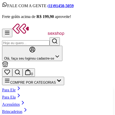
FALE COM A GENTE
(11)91450-5059
FALE COM A GENTE
(11)91450-5059
Frete grátis acima de
R$ 199,90
aproveite!
Frete grátis acima de
R$ 199,90
aproveite!
Olá,
faça seu login
ou cadastre‑se
0
COMPRE POR CATEGORIAS
Para Ele
Para Ela
Acessórios
Brincadeiras