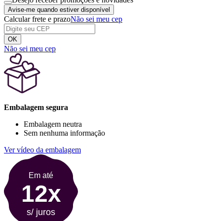
Avise-me quando estiver disponível
Calcular frete e prazo
Não sei meu cep
OK
Não sei meu cep
Embalagem segura
Embalagem neutra
Sem nenhuma informação
Ver vídeo da embalagem
Em até
12x
s/ juros