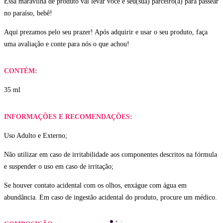
Essa maravilha de produto vai levar você e seu(sua) parceiro(a) para passear
no paraíso, bebê!
Aqui prezamos pelo seu prazer! Após adquirir e usar o seu produto, faça
uma avaliação e conte para nós o que achou!
CONTÉM:
35 ml
INFORMAÇÕES E RECOMENDAÇÕES:
Uso Adulto e Externo;
Não utilizar em caso de irritabilidade aos componentes descritos na fórmula
e suspender o uso em caso de irritação;
Se houver contato acidental com os olhos, enxágue com água em
abundância. Em caso de ingestão acidental do produto, procure um médico.