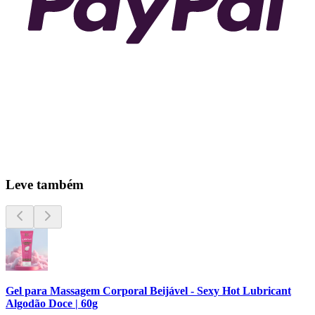
Leve também
Gel para Massagem Corporal Beijável - Sexy Hot Lubricant
Algodão Doce | 60g