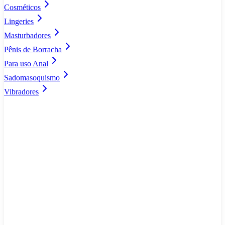
Cosméticos
Lingeries
Masturbadores
Pênis de Borracha
Para uso Anal
Sadomasoquismo
Vibradores