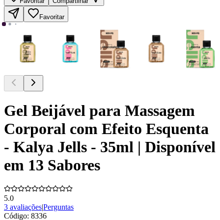
Favoritar
Compartilhar
Favoritar
Gel Beijável para Massagem
Corporal com Efeito Esquenta
- Kalya Jells - 35ml | Disponível
em 13 Sabores
5.0
3 avaliações
|
Perguntas
Código:
8336