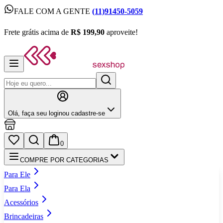
FALE COM A GENTE
(11)91450-5059
FALE COM A GENTE
(11)91450-5059
Frete grátis acima de
R$ 199,90
aproveite!
Frete grátis acima de
R$ 199,90
aproveite!
Olá,
faça seu login
ou cadastre‑se
0
COMPRE POR CATEGORIAS
Para Ele
Para Ela
Acessórios
Brincadeiras