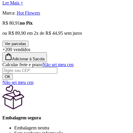
Ler Mais +
Marca:
Hot Flowers
R$ 80,91
no Pix
ou
R$ 89,90
em
2
x de
R$ 44,95
sem juros
Ver parcelas
+200 vendidos
Adicionar à Sacola
Calcular frete e prazo
Não sei meu cep
OK
Não sei meu cep
Embalagem segura
Embalagem neutra