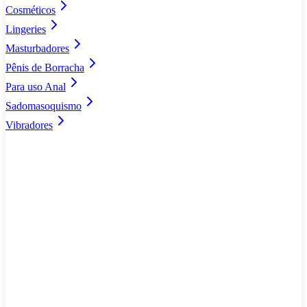
Cosméticos
Lingeries
Masturbadores
Pênis de Borracha
Para uso Anal
Sadomasoquismo
Vibradores