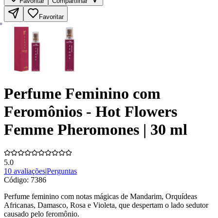
Favoritar
Compartilhar
Favoritar
Perfume Feminino com
Feromônios - Hot Flowers
Femme Pheromones | 30 ml
5.0
10 avaliações
|
Perguntas
Código:
7386
Perfume feminino com notas mágicas de Mandarim, Orquídeas
Africanas, Damasco, Rosa e Violeta, que despertam o lado sedutor
causado pelo feromônio.