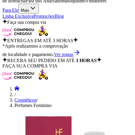
de Borracha
Para uso Anal
Sadomasoquismo
Vibradores
Para Ele
Mais
Linha Exclusiva
Promoções
Blog
Faça sua compra via
ENTREGAS EM ATÉ 3 HORAS
*Após realizarmos a comprovação
de localidade e pagamento.
Ver regras
RECEBA SEU PEDIDO EM ATÉ
3 HORAS
FAÇA SUA COMPRA VIA
/
Cosméticos
/
Perfumes Feminino