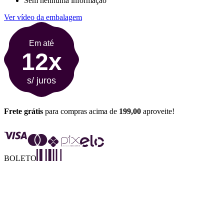
Sem nenhuma informação
Ver vídeo da embalagem
Em até
12x
s/ juros
Frete grátis
para compras acima de
199,00
aproveite!
BOLETO