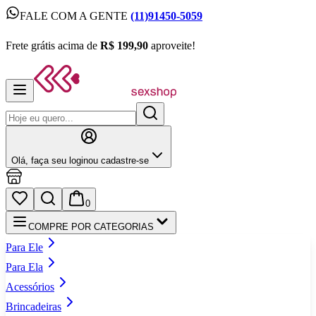
FALE COM A GENTE
(11)91450-5059
FALE COM A GENTE
(11)91450-5059
Frete grátis acima de
R$ 199,90
aproveite!
Frete grátis acima de
R$ 199,90
aproveite!
Olá,
faça seu login
ou cadastre‑se
0
COMPRE POR CATEGORIAS
Para Ele
Para Ela
Acessórios
Brincadeiras