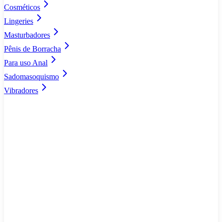
Cosméticos
Lingeries
Masturbadores
Pênis de Borracha
Para uso Anal
Sadomasoquismo
Vibradores