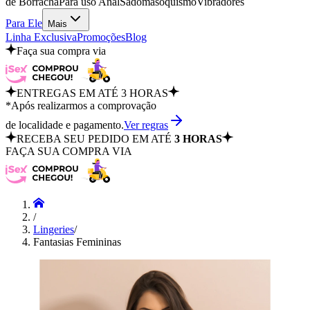
de Borracha
Para uso Anal
Sadomasoquismo
Vibradores
Para Ele
Mais
Linha Exclusiva
Promoções
Blog
Faça sua compra via
ENTREGAS EM ATÉ 3 HORAS
*Após realizarmos a comprovação
de localidade e pagamento.
Ver regras
RECEBA SEU PEDIDO EM ATÉ
3 HORAS
FAÇA SUA COMPRA VIA
/
Lingeries
/
Fantasias Femininas