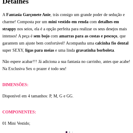
Detalhes
A
Fantasia Garçonete Anie
, trás consigo um grande poder de sedução e
charme! Composta por um
mini vestido em renda
com
detalhes em
strappy
nos seios, ela é a opção perfeita para realizar os seus desejos mais
intensos! A peça é
sem bojo
com
amarras para as costas e pescoço
, que
garantem um ajuste bem confortável! Acompanha uma
calcinha fio dental
super SEXY,
ligas para meias
e uma linda
gravatinha borboleta
.
Não espere acabar!!! Já adiciona a sua fantasia no carrinho, antes que acabe!
Na Exclusiva Sex o prazer é todo seu!
DIMENSÕES:
Disponível em 4 tamanhos: P, M, G e GG.
COMPONENTES:
01 Mini Vestido;