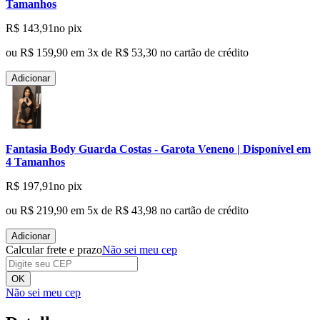
Tamanhos
R$ 143,91
no pix
ou
R$ 159,90
em
3
x de
R$ 53,30
no cartão de crédito
Adicionar
Fantasia Body Guarda Costas - Garota Veneno | Disponível em
4 Tamanhos
R$ 197,91
no pix
ou
R$ 219,90
em
5
x de
R$ 43,98
no cartão de crédito
Adicionar
Calcular frete e prazo
Não sei meu cep
OK
Não sei meu cep