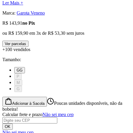
Ler Mais +
Marca:
Garota Veneno
R$ 143,91
no Pix
ou
R$ 159,90
em
3
x de
R$ 53,30
sem juros
Ver parcelas
+100 vendidos
Tamanho
:
GG
P
M
G
Poucas unidades disponíveis, não da
Adicionar à Sacola
bobeira!
Calcular frete e prazo
Não sei meu cep
OK
Não sei meu cep