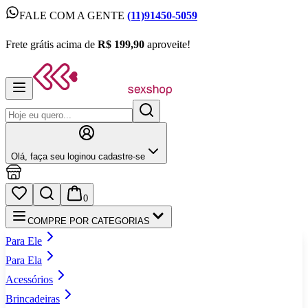
FALE COM A GENTE
(11)91450-5059
FALE COM A GENTE
(11)91450-5059
Frete grátis acima de
R$ 199,90
aproveite!
Frete grátis acima de
R$ 199,90
aproveite!
Olá,
faça seu login
ou cadastre‑se
0
COMPRE POR CATEGORIAS
Para Ele
Para Ela
Acessórios
Brincadeiras