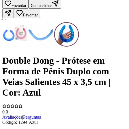
Favoritar
Compartilhar
Favoritar
Double Dong - Prótese em
Forma de Pênis Duplo com
Veias Salientes 45 x 3,5 cm |
Cor: Azul
0.0
Avaliações
|
Perguntas
Código:
1294-Azul