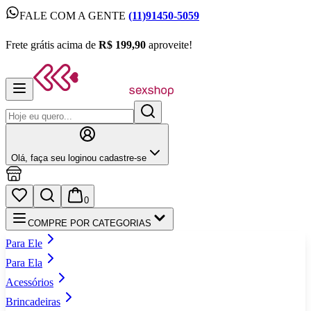
FALE COM A GENTE
(11)91450-5059
FALE COM A GENTE
(11)91450-5059
Frete grátis acima de
R$ 199,90
aproveite!
Frete grátis acima de
R$ 199,90
aproveite!
Olá,
faça seu login
ou cadastre‑se
0
COMPRE POR CATEGORIAS
Para Ele
Para Ela
Acessórios
Brincadeiras