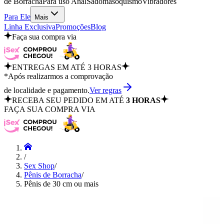
de Borracha
Para uso Anal
Sadomasoquismo
Vibradores
Para Ele
Mais
Linha Exclusiva
Promoções
Blog
Faça sua compra via
ENTREGAS EM ATÉ 3 HORAS
*Após realizarmos a comprovação
de localidade e pagamento.
Ver regras
RECEBA SEU PEDIDO EM ATÉ
3 HORAS
FAÇA SUA COMPRA VIA
/
Sex Shop
/
Pênis de Borracha
/
Pênis de 30 cm ou mais