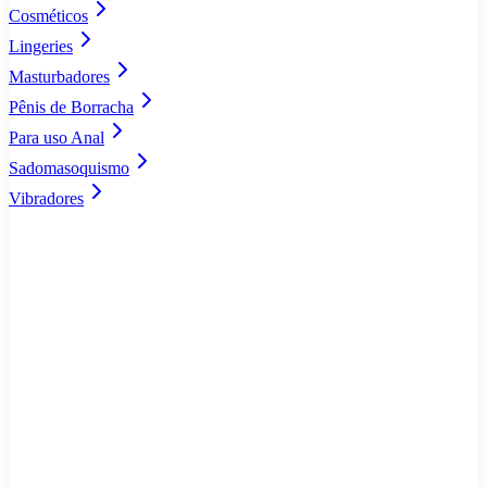
Cosméticos
Lingeries
Masturbadores
Pênis de Borracha
Para uso Anal
Sadomasoquismo
Vibradores