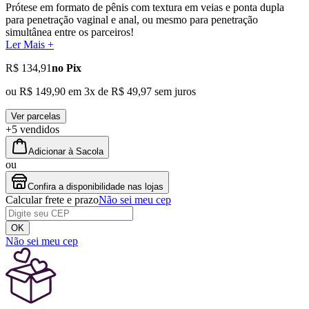
Prótese em formato de pênis com textura em veias e ponta dupla
para penetração vaginal e anal, ou mesmo para penetração
simultânea entre os parceiros!
Ler Mais +
R$ 134,91
no Pix
ou
R$ 149,90
em
3
x de
R$ 49,97
sem juros
Ver parcelas
+5 vendidos
Adicionar à Sacola
ou
Confira a disponibilidade nas lojas
Calcular frete e prazo
Não sei meu cep
OK
Não sei meu cep