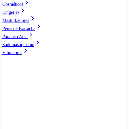
Cosméticos
Lingeries
Masturbadores
Pênis de Borracha
Para uso Anal
Sadomasoquismo
Vibradores