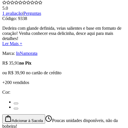
5.0
1 avaliação
|
Perguntas
Código:
9338
Dedeira com glande definida, veias salientes e base em formato de
coração! Venha conhecer essa delicinha, desce aqui para mais
detalhes!
Ler Mais +
Marca:
InNamorata
R$ 35,91
no Pix
ou
R$ 39,90
no cartão de crédito
+200 vendidos
Cor
:
Poucas unidades disponíveis, não da
Adicionar à Sacola
bobeira!