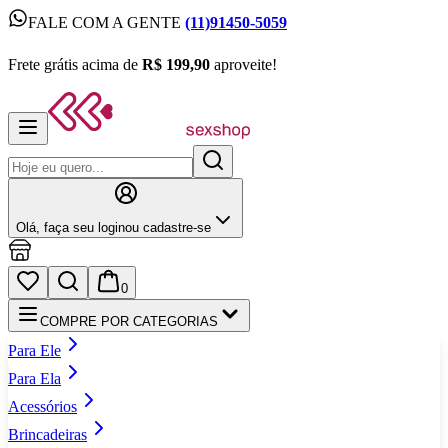
FALE COM A GENTE
(11)91450-5059
FALE COM A GENTE
(11)91450-5059
Frete grátis acima de
R$ 199,90
aproveite!
Frete grátis acima de
R$ 199,90
aproveite!
Olá,
faça seu login
ou cadastre‑se
0
COMPRE POR CATEGORIAS
Para Ele
Para Ela
Acessórios
Brincadeiras