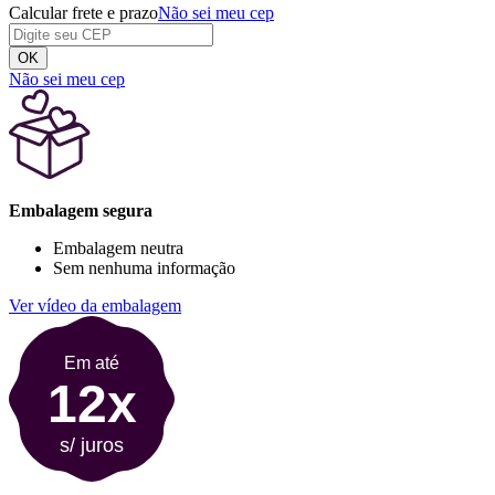
Calcular frete e prazo
Não sei meu cep
OK
Não sei meu cep
Embalagem segura
Embalagem neutra
Sem nenhuma informação
Ver vídeo da embalagem
Em até
12x
s/ juros