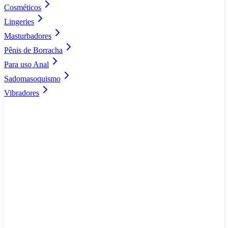
Cosméticos
Lingeries
Masturbadores
Pênis de Borracha
Para uso Anal
Sadomasoquismo
Vibradores