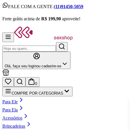
FALE COM A GENTE
(11)91450-5059
FALE COM A GENTE
(11)91450-5059
Frete grátis acima de
R$ 199,90
aproveite!
Frete grátis acima de
R$ 199,90
aproveite!
Olá,
faça seu login
ou cadastre‑se
0
COMPRE POR CATEGORIAS
Para Ele
Para Ela
Acessórios
Brincadeiras