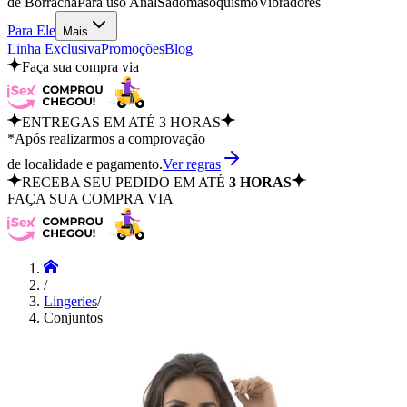
de Borracha
Para uso Anal
Sadomasoquismo
Vibradores
Para Ele
Mais
Linha Exclusiva
Promoções
Blog
Faça sua compra via
ENTREGAS EM ATÉ 3 HORAS
*Após realizarmos a comprovação
de localidade e pagamento.
Ver regras
RECEBA SEU PEDIDO EM ATÉ
3 HORAS
FAÇA SUA COMPRA VIA
/
Lingeries
/
Conjuntos