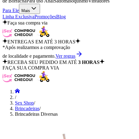
de Borracha
Para uso Anal
Sadomasoquismo
Vibradores
Para Ele
Mais
Linha Exclusiva
Promoções
Blog
Faça sua compra via
ENTREGAS EM ATÉ 3 HORAS
*Após realizarmos a comprovação
de localidade e pagamento.
Ver regras
RECEBA SEU PEDIDO EM ATÉ
3 HORAS
FAÇA SUA COMPRA VIA
/
Sex Shop
/
Brincadeiras
/
Brincadeiras Diversas