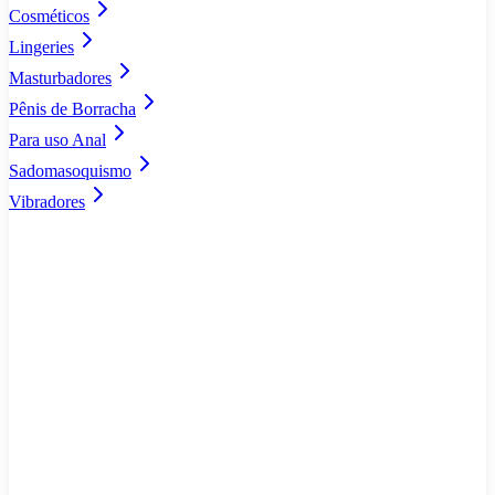
Cosméticos
Lingeries
Masturbadores
Pênis de Borracha
Para uso Anal
Sadomasoquismo
Vibradores