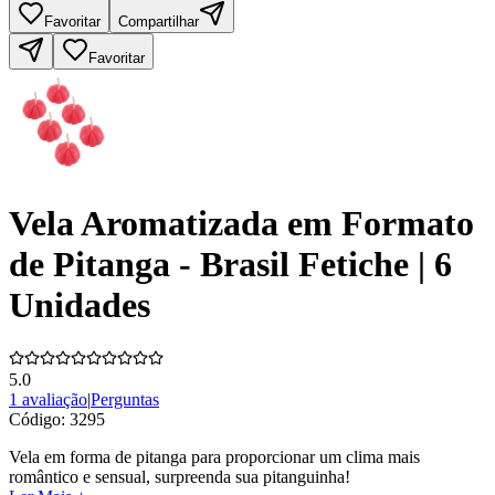
Favoritar
Compartilhar
Favoritar
Vela Aromatizada em Formato
de Pitanga - Brasil Fetiche | 6
Unidades
5.0
1 avaliação
|
Perguntas
Código:
3295
Vela em forma de pitanga para proporcionar um clima mais
romântico e sensual, surpreenda sua pitanguinha!