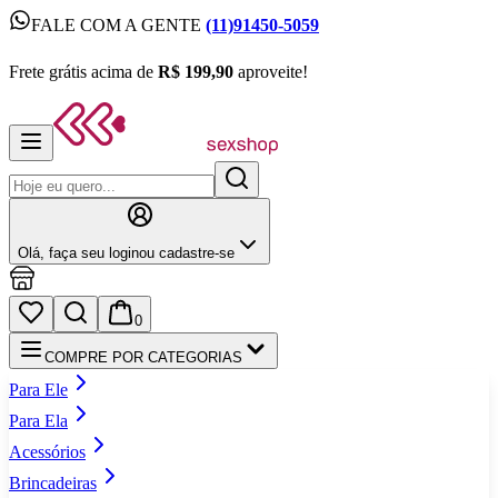
FALE COM A GENTE
(11)91450-5059
FALE COM A GENTE
(11)91450-5059
Frete grátis acima de
R$ 199,90
aproveite!
Frete grátis acima de
R$ 199,90
aproveite!
Olá,
faça seu login
ou cadastre‑se
0
COMPRE POR CATEGORIAS
Para Ele
Para Ela
Acessórios
Brincadeiras