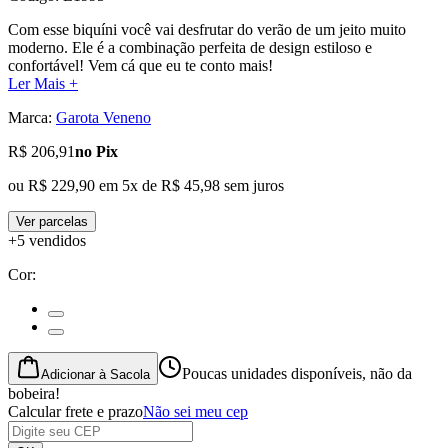
Com esse biquíni você vai desfrutar do verão de um jeito muito
moderno. Ele é a combinação perfeita de design estiloso e
confortável! Vem cá que eu te conto mais!
Ler Mais +
Marca:
Garota Veneno
R$ 206,91
no Pix
ou
R$ 229,90
em
5
x de
R$ 45,98
sem juros
Ver parcelas
+5 vendidos
Cor
:
Poucas unidades disponíveis, não da
Adicionar à Sacola
bobeira!
Calcular frete e prazo
Não sei meu cep