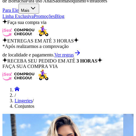
de Borracha
Para uso Anal
Sadomasoquismo
Vibradores
Para Ele
Mais
Linha Exclusiva
Promoções
Blog
Faça sua compra via
ENTREGAS EM ATÉ 3 HORAS
*Após realizarmos a comprovação
de localidade e pagamento.
Ver regras
RECEBA SEU PEDIDO EM ATÉ
3 HORAS
FAÇA SUA COMPRA VIA
/
Lingeries
/
Conjuntos