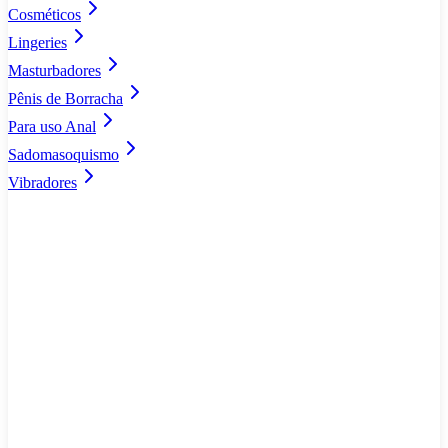
Cosméticos
Lingeries
Masturbadores
Pênis de Borracha
Para uso Anal
Sadomasoquismo
Vibradores