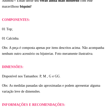
Animou?! Então deixe seu
verão ainda mais moderno
com esse
maravilhoso
biquíni
!
COMPONENTES:
01 Top;
01 Calcinha.
Obs: A peça é composta apenas por itens descritos acima. Não acompanha
nenhum outro acessório ou bijuterias. Foto meramente ilustrativa.
DIMENSÕES:
Disponível nos Tamanhos: P, M , G e GG.
Obs: As medidas passadas são aproximadas e podem apresentar alguma
variação leve de dimensões.
INFORMAÇÕES E RECOMENDAÇÕES: