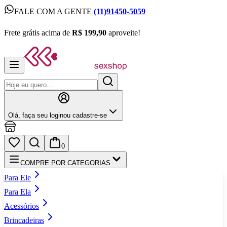
FALE COM A GENTE
(11)91450-5059
FALE COM A GENTE
(11)91450-5059
Frete grátis acima de
R$ 199,90
aproveite!
Frete grátis acima de
R$ 199,90
aproveite!
Olá,
faça seu login
ou cadastre‑se
0
COMPRE POR CATEGORIAS
Para Ele
Para Ela
Acessórios
Brincadeiras