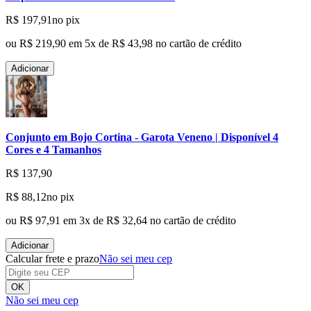
R$ 197,91
no pix
ou
R$ 219,90
em
5
x de
R$ 43,98
no cartão de crédito
Adicionar
Conjunto em Bojo Cortina - Garota Veneno | Disponível 4
Cores e 4 Tamanhos
R$ 137,90
R$ 88,12
no pix
ou
R$ 97,91
em
3
x de
R$ 32,64
no cartão de crédito
Adicionar
Calcular frete e prazo
Não sei meu cep
OK
Não sei meu cep