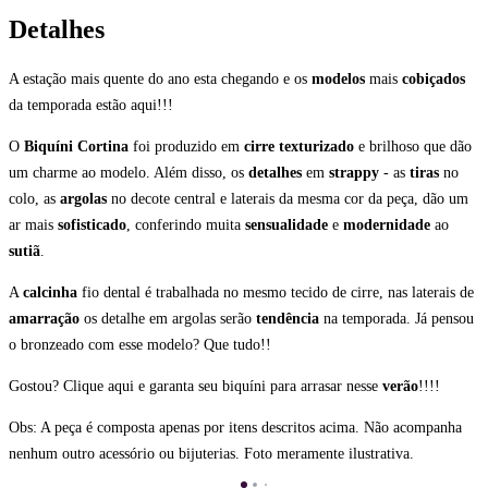
Detalhes
A estação mais quente do ano esta chegando e os
modelos
mais
cobiçados
da temporada estão aqui!!!
O
Biquíni Cortina
foi produzido em
cirre texturizado
e brilhoso que dão
um charme ao modelo. Além disso, os
detalhes
em
strappy
- as
tiras
no
colo, as
argolas
no decote central e laterais da mesma cor da peça, dão um
ar mais
sofisticado
, conferindo muita
sensualidade
e
modernidade
ao
sutiã
.
A
calcinha
fio dental é trabalhada no mesmo tecido de cirre, nas laterais de
amarração
os detalhe em argolas serão
tendência
na temporada. Já pensou
o bronzeado com esse modelo? Que tudo!!
Gostou? Clique aqui e garanta seu biquíni para arrasar nesse
verão
!!!!
Obs: A peça é composta apenas por itens descritos acima. Não acompanha
nenhum outro acessório ou bijuterias. Foto meramente ilustrativa.