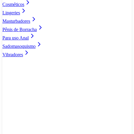
Cosméticos
Lingeries
Masturbadores
Pênis de Borracha
Para uso Anal
Sadomasoquismo
Vibradores