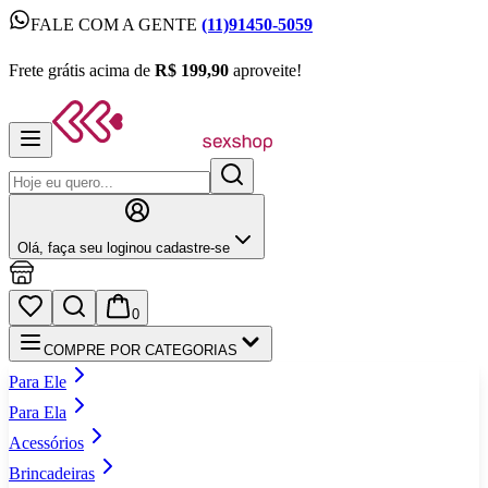
FALE COM A GENTE
(11)91450-5059
FALE COM A GENTE
(11)91450-5059
Frete grátis acima de
R$ 199,90
aproveite!
Frete grátis acima de
R$ 199,90
aproveite!
Olá,
faça seu login
ou cadastre‑se
0
COMPRE POR CATEGORIAS
Para Ele
Para Ela
Acessórios
Brincadeiras