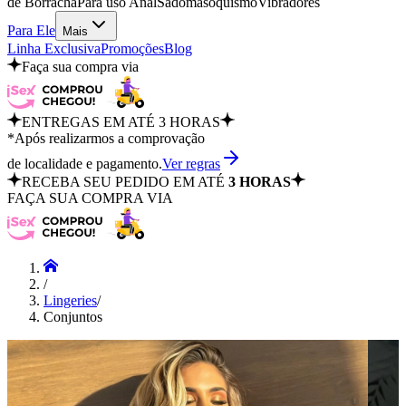
de Borracha
Para uso Anal
Sadomasoquismo
Vibradores
Para Ele
Mais
Linha Exclusiva
Promoções
Blog
Faça sua compra via
ENTREGAS EM ATÉ 3 HORAS
*Após realizarmos a comprovação
de localidade e pagamento.
Ver regras
RECEBA SEU PEDIDO EM ATÉ
3 HORAS
FAÇA SUA COMPRA VIA
/
Lingeries
/
Conjuntos