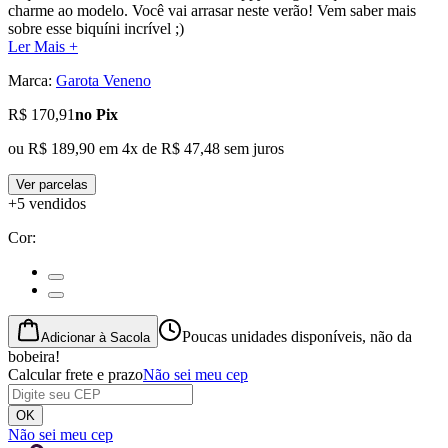
charme ao modelo. Você vai arrasar neste verão! Vem saber mais
sobre esse biquíni incrível ;)
Ler Mais +
Marca:
Garota Veneno
R$ 170,91
no Pix
ou
R$ 189,90
em
4
x de
R$ 47,48
sem juros
Ver parcelas
+5 vendidos
Cor
:
Poucas unidades disponíveis, não da
Adicionar à Sacola
bobeira!
Calcular frete e prazo
Não sei meu cep
OK
Não sei meu cep